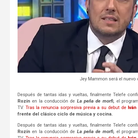
Jey Mammon será el nuevo c
Después de tantas idas y vueltas, finalmente Telefe con
Rozín
en la conducción de
La peña de morfi,
el progra
TV.
Tras la renuncia sorpresiva previa a su debut de
Iván
frente del clásico ciclo de música y cocina.
Después de tantas idas y vueltas, finalmente Telefe con
Rozín
en la conducción de
La peña de morfi,
el progra