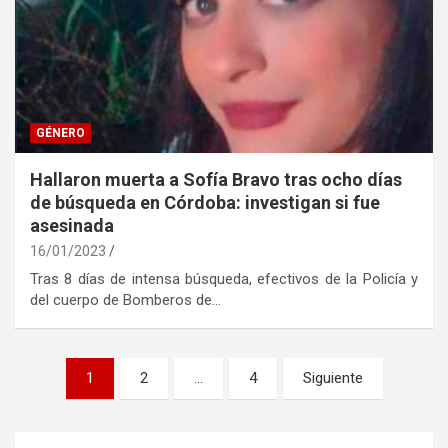
GÉNERO
Hallaron muerta a Sofía Bravo tras ocho días
de búsqueda en Córdoba: investigan si fue
asesinada
16/01/2023
Tras 8 días de intensa búsqueda, efectivos de la Policía y
del cuerpo de Bomberos de…
Paginación
1
2
…
4
Siguiente
de
entradas