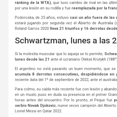
ránking de la WTA)
, que tuvo cambio de rival en las últim
por una lesión en su rodilla y fue
reemplazada por la fran
Podoroska, de 25 años, estuvo
casi un año fuera de las
estará jugando por segunda vez el Abierto de Australia (
Roland Garros 2020
lleva 21 triunfos y 16 derrotas desde
Schwartzman, lunes a las 
Si la molestia muscular que lo aqueja se lo permite,
Schwa
lunes desde las 21
ante el ucraniano Oleksii Krutykh (188º)
El argentino no está pasando un buen momento, que se 
acumula 8 derrotas consecutivas, despidiéndose en 
reciente data del 1º de septiembre de 2022, ante el austral
Para colmo, su caída más reciente fue con lesión y aband
en un muslo puso en duda su presencia en el primer Gran
horas antes del encuentro. Por lo pronto, el Peque fue
p
serbio Novak Djokovic
, nueve veces campeón del Abierto 
Lionel Messi en Qatar 2022.