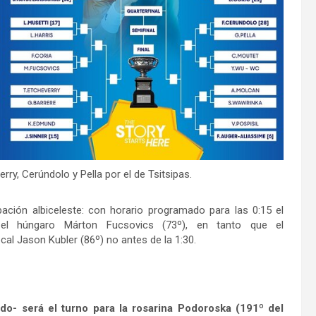
rry, Cerúndolo y Pella por el de Tsitsipas.
pación albiceleste: con horario programado para las 0:15 el
l húngaro Márton Fucsovics (73º), en tanto que el
ocal Jason Kubler (86º) no antes de la 1:30.
o- será el turno para la rosarina Podoroska (191º del