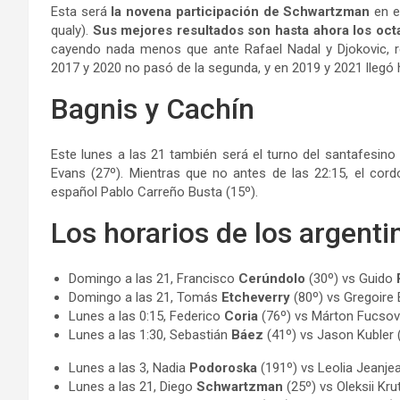
Esta será
la novena participación de Schwartzman
en e
qualy).
Sus mejores resultados son hasta ahora los oct
cayendo nada menos que ante Rafael Nadal y Djokovic, r
2017 y 2020 no pasó de la segunda, y en 2019 y 2021 llegó 
Bagnis y Cachín
Este lunes a las 21 también será el turno del santafesino
Evans (27º). Mientras que no antes de las 22:15, el cor
español Pablo Carreño Busta (15º).
Los horarios de los argenti
Domingo a las 21, Francisco
Cerúndolo
(30º) vs Guido
Domingo a las 21, Tomás
Etcheverry
(80º) vs Gregoire 
Lunes a las 0:15, Federico
Coria
(76º) vs Márton Fucsov
Lunes a las 1:30, Sebastián
Báez
(41º) vs Jason Kubler 
Lunes a las 3, Nadia
Podoroska
(191º) vs Leolia Jeanje
Lunes a las 21, Diego
Schwartzman
(25º) vs Oleksii Kru