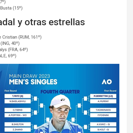
7º)
 Busta (15º)
al y otras estrellas
e Cristian (RUM, 161º)
(ING, 40º)
alys (FRA, 64º)
ALE, 69º)