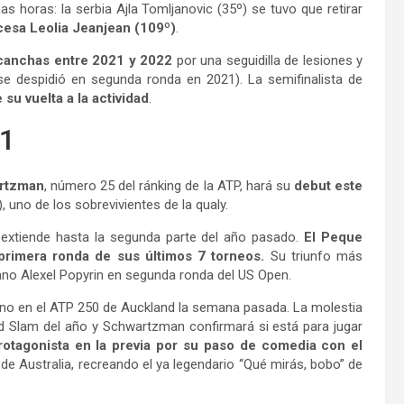
as horas: la serbia Ajla Tomljanovic (35º) se tuvo que retirar
cesa Leolia Jeanjean (109º)
.
 canchas entre 2021 y 2022
por una seguidilla de lesiones y
se despidió en segunda ronda en 2021). La semifinalista de
 su vuelta a la actividad
.
21
rtzman
, número 25 del ránking de la ATP, hará su
debut este
, uno de los sobrevivientes de la qualy.
extiende hasta la segunda parte del año pasado.
El Peque
primera ronda de sus últimos 7 torneos.
Su triunfo más
iano Alexel Popyrin en segunda ronda del US Open.
ono en el ATP 250 de Auckland la semana pasada. La molestia
d Slam del año y Schwartzman confirmará si está para jugar
rotagonista en la previa por su paso de comedia con el
de Australia, recreando el ya legendario “Qué mirás, bobo” de