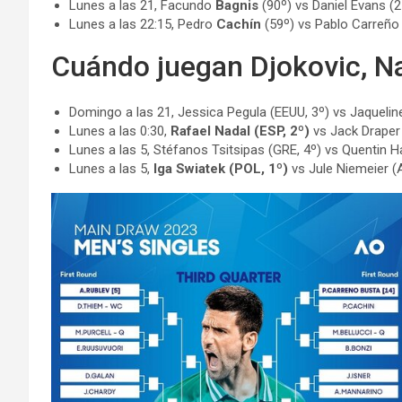
Lunes a las 21, Facundo
Bagnis
(90º) vs Daniel Evans (2
Lunes a las 22:15, Pedro
Cachín
(59º) vs Pablo Carreño
Cuándo juegan Djokovic, Nad
Domingo a las 21, Jessica Pegula (EEUU, 3º) vs Jaquelin
Lunes a las 0:30,
Rafael Nadal (ESP, 2º)
vs Jack Draper 
Lunes a las 5, Stéfanos Tsitsipas (GRE, 4º) vs Quentin H
Lunes a las 5,
Iga Swiatek (POL, 1º)
vs Jule Niemeier (