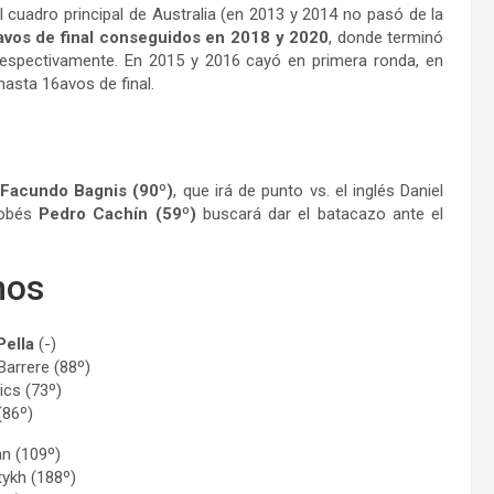
l cuadro principal de Australia (en 2013 y 2014 no pasó de la
avos de final conseguidos en 2018 y 2020
, donde terminó
espectivamente. En 2015 y 2016 cayó en primera ronda, en
hasta 16avos de final.
Facundo Bagnis (90º)
, que irá de punto vs. el inglés Daniel
dobés
Pedro Cachín (59º)
buscará dar el batacazo ante el
nos
Pella
(-)
Barrere (88º)
ics (73º)
(86º)
an (109º)
tykh (188º)