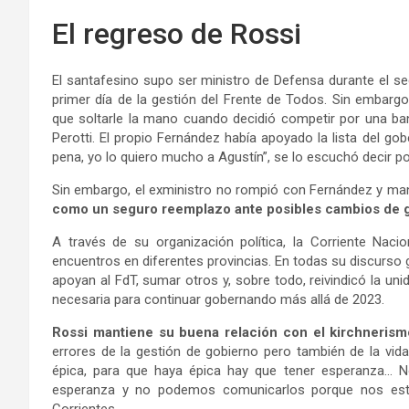
El regreso de Rossi
El santafesino supo ser ministro de Defensa durante el seg
primer día de la gestión del Frente de Todos. Sin embarg
que soltarle la mano cuando decidió competir por una b
Perotti. El propio Fernández había apoyado la lista del go
pena, yo lo quiero mucho a Agustín”, se lo escuchó decir po
Sin embargo, el exministro no rompió con Fernández y man
como un seguro reemplazo ante posibles cambios de 
A través de su organización política, la Corriente Naci
encuentros en diferentes provincias. En todas su discurso 
apoyan al FdT, sumar otros y, sobre todo, reivindicó la un
necesaria para continuar gobernando más allá de 2023.
Rossi mantiene su buena relación con el kirchnerism
errores de la gestión de gobierno pero también de la vida
épica, para que haya épica hay que tener esperanza… 
esperanza y no podemos comunicarlos porque nos estam
Corrientes.