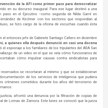
ervención de la AFI como primer paso para democratizar
rido en su discurso inaugural. Para ese lugar destinó a una
 un paso en el Ejecutivo –como segunda de Nilda Garré en
Fernández de Kirchner con los sectores que respondían al
iuso, se hizo cargo de la oficina de escuchas cuando ésta
n el entonces jefe de Gabinete Santiago Cafiero en diciembre
ani, a quienes ella después denunció en casi una docena
ió el espionaje a los familiares de los tripulantes del ARA San
hallazgo de un video en el que se veía cómo funcionarios de
ncertaban cómo impulsar causas contra sindicalistas para
reservados se recortaran al mínimo y que se establecieran
documentación de los servicios de inteligencia que pudiera
obre crímenes cometidos durante los años del terrorismo de
humanos.
sticia, afrontó una denuncia por la filtración de copias de
deral de Lomas de Zamora. Este lunes se conoció que la jueza