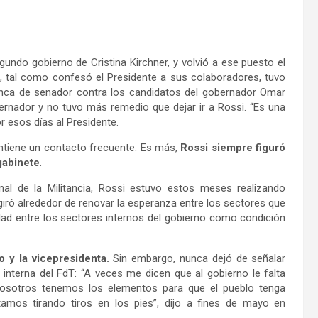
undo gobierno de Cristina Kirchner, y volvió a ese puesto el
o, tal como confesó el Presidente a sus colaboradores, tuvo
anca de senador contra los candidatos del gobernador Omar
bernador y no tuvo más remedio que dejar ir a Rossi. “Es una
r esos días al Presidente.
tiene un contacto frecuente. Es más,
Rossi siempre figuró
gabinete
.
onal de la Militancia, Rossi estuvo estos meses realizando
giró alrededor de renovar la esperanza entre los sectores que
idad entre los sectores internos del gobierno como condición
o y la vicepresidenta.
Sin embargo, nunca dejó de señalar
 interna del FdT: “A veces me dicen que al gobierno le falta
Nosotros tenemos los elementos para que el pueblo tenga
os tirando tiros en los pies”, dijo a fines de mayo en