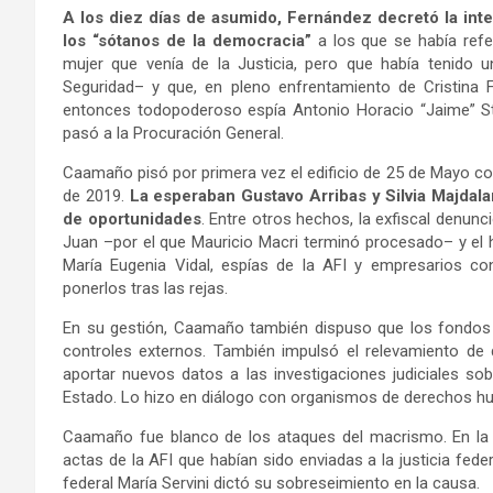
A los diez días de asumido, Fernández decretó la int
los “sótanos de la democracia”
a los que se había refe
mujer que venía de la Justicia, pero que había tenido
Seguridad– y que, en pleno enfrentamiento de Cristina 
entonces todopoderoso espía Antonio Horacio “Jaime” St
pasó a la Procuración General.
Caamaño pisó por primera vez el edificio de 25 de Mayo co
de 2019.
La esperaban Gustavo Arribas y Silvia Majdal
de oportunidades
. Entre otros hechos, la exfiscal denunc
Juan –por el que Mauricio Macri terminó procesado– y el 
María Eugenia Vidal, espías de la AFI y empresarios co
ponerlos tras las rejas.
En su gestión, Caamaño también dispuso que los fondos 
controles externos. También impulsó el relevamiento de 
aportar nuevos datos a las investigaciones judiciales s
Estado. Lo hizo en diálogo con organismos de derechos 
Caamaño fue blanco de los ataques del macrismo. En la ju
actas de la AFI que habían sido enviadas a la justicia fe
federal María Servini dictó su sobreseimiento en la causa.