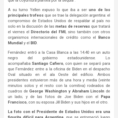
que la coyuntura plantea por la sequía”.
A su turno Yellen expuso lo que iba a ser
uno de los
principales trofeos
que se trae la delegación argentina: el
compromiso de Estados Unidos de respaldar al país no
solo en la discusión de las
metas de reservas
que tratará
el viernes el
Directorio del FMI
, sino también con otros
organismos internacionales de crédito como el
Banco
Mundial
y el
BID
.
Fernández entró a la Casa Blanca a las 14.40 en un auto
negro del gobierno estadounidense. Lo
acompañaba
Santiago Cafiero
, con quien se separó para
que Fernández entre a la oficina de Biden en el despacho
Oval situado en el ala Oeste del edificio. Ambos
presidentes estuvieron más de una hora y media (veinte
minutos solos y el resto con la comitiva) rodeados de
cuadros de
George Washington y Abraham Lincoln
de
un lado; y de las fotos de Joe Biden con el
Papa
Francisco
, con su esposa Jill Biden y sus hijos en el otro.
La foto con el Presidente de Estados Unidos era una
figurita difícil para Argentina
, que se entorpeció luego