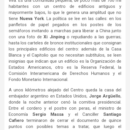
viva. Es una comunidad pequeña, de poco más de 700 mil
habitantes con un centro de edificios antiguos y
mayormente bajos, lo que le genera una amplitud que no
tiene
Nueva York
. La política se lee en las calles: en los
panfletos de papel pegados en los postes de los
semáforos invitando a marchas para liberar a China junto
con una foto de
Xi Jinping
o repudiando a las guerras;
hasta los carteles de bronce institucionales que consignan
los principales edificios del centro: además de la Casa
Blanca y el Capitolio que no necesitan subtítulos, se leen
insignias que indican que un edificio es la Organización de
Estados Americanos, otro es la Reserva Federal, la
Comisión Interamericana de Derechos Humanos y el
Fondo Monetario Internacional.
A unos kilómetros alejado del Centro queda la casa del
embajador argentino en Estados Unidos,
Jorge Argüello
,
donde la noche anterior cenó la comitiva presidencial.
Entre el cordero y el postre con peras, el ministro de
Economía
Sergio Massa
y el Canciller
Santiago
Cafiero
terminaron de cerrar el documento de quince
puntos con posibles temas a tratar, que luego el