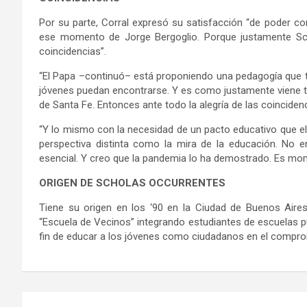
Por su parte, Corral expresó su satisfacción “de poder co
ese momento de Jorge Bergoglio. Porque justamente Sch
coincidencias”.
“El Papa –continuó– está proponiendo una pedagogía que ti
jóvenes puedan encontrarse. Y es como justamente viene tra
de Santa Fe. Entonces ante todo la alegría de las coincidenc
“Y lo mismo con la necesidad de un pacto educativo que e
perspectiva distinta como la mira de la educación. No e
esencial. Y creo que la pandemia lo ha demostrado. Es mom
ORIGEN DE SCHOLAS OCCURRENTES
Tiene su origen en los ‘90 en la Ciudad de Buenos Aire
“Escuela de Vecinos” integrando estudiantes de escuelas pú
fin de educar a los jóvenes como ciudadanos en el compro
Navegación