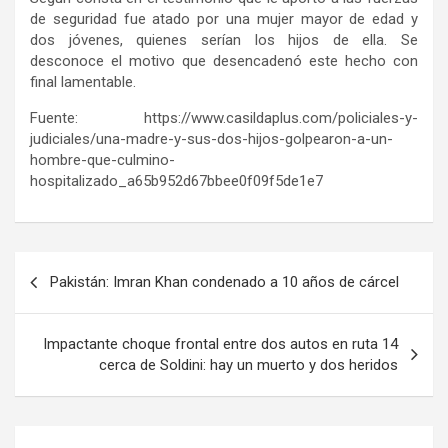
de seguridad fue atado por una mujer mayor de edad y
dos jóvenes, quienes serían los hijos de ella. Se
desconoce el motivo que desencadenó este hecho con
final lamentable.
Fuente: https://www.casildaplus.com/policiales-y-
judiciales/una-madre-y-sus-dos-hijos-golpearon-a-un-
hombre-que-culmino-
hospitalizado_a65b952d67bbee0f09f5de1e7
Navegación
Pakistán: Imran Khan condenado a 10 años de cárcel
de
entradas
Impactante choque frontal entre dos autos en ruta 14
cerca de Soldini: hay un muerto y dos heridos