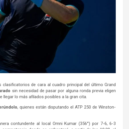
clasificatorios de cara al cuadro principal del último Grand
urado
sin necesidad de pasar por alguna ronda previa eligen
llegar lo más afilados posibles a la gran cita.
erúndolo
, quienes están disputando el ATP 250 de Winston-
nera contundente al local Omni Kumar (356°) por 7-6, 6-3