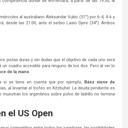
 competencia donde se enfrentará, a partir de las 19:30, al
miércoles al australiano Aleksandar Vukic (51°) por 6-4, 4-6 y
á, desde las 21:00, ante el serbio Laslo Djere (34°). Ambos
 pistas duras y sin dudas que el objetivo de cada uno será
á un cuadro accesible para ninguno de los dos. Pero al ver lo
ance de la mano
.
a si se tiene en cuenta que por ejemplo,
Báez viene de
, al levantar el trofeo en Kitzbuhel. La deuda pendiente es
ue muestran los argentinos sobre polvo de ladrillo no termina
en el US Open
 muy competitivo entre todos los jugadores, las posibilidades