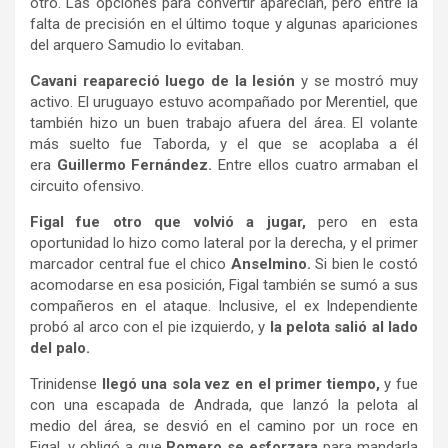
otro. Las opciones para convertir aparecían, pero entre la
falta de precisión en el último toque y algunas apariciones
del arquero Samudio lo evitaban.
Cavani reapareció luego de la lesión
y se mostró muy
activo. El uruguayo estuvo acompañado por Merentiel, que
también hizo un buen trabajo afuera del área. El volante
más suelto fue Taborda, y el que se acoplaba a él
era
Guillermo Fernández.
Entre ellos cuatro armaban el
circuito ofensivo.
Figal fue otro que volvió a jugar,
pero en esta
oportunidad lo hizo como lateral por la derecha, y el primer
marcador central fue el chico
Anselmino.
Si bien le costó
acomodarse en esa posición, Figal también se sumó a sus
compañeros en el ataque. Inclusive, el ex Independiente
probó al arco con el pie izquierdo, y
la pelota salió al lado
del palo.
Trinidense
llegó una sola vez en el primer tiempo,
y fue
con una escapada de Andrada, que lanzó la pelota al
medio del área, se desvió en el camino por un roce en
Figal, y obligó a que
Romero se esforzara
para mandarla