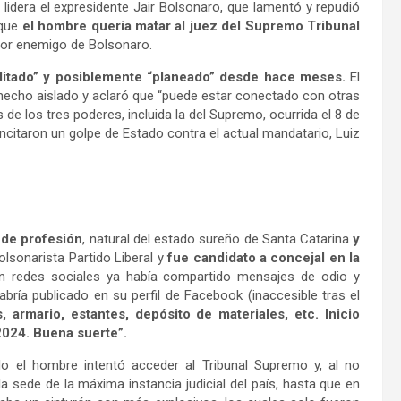
 lidera el expresidente Jair Bolsonaro, que lamentó y repudió
 que
el hombre quería matar al juez del Supremo Tribunal
yor enemigo de Bolsonaro.
ditado” y posiblemente “planeado” desde hace meses.
El
un hecho aislado y aclaró que “puede estar conectado con otras
s de los tres poderes, incluida la del Supremo, ocurrida el 8 de
ncitaron un golpe de Estado contra el actual mandatario, Luiz
 de profesión
, natural del estado sureño de Santa Catarina
y
bolsonarista Partido Liberal y
fue candidato a concejal en la
En redes sociales ya había compartido mensajes de odio y
bría publicado en su perfil de Facebook (inaccesible tras el
, armario, estantes, depósito de materiales, etc. Inicio
2024. Buena suerte”.
o el hombre intentó acceder al Tribunal Supremo y, al no
la sede de la máxima instancia judicial del país, hasta que en