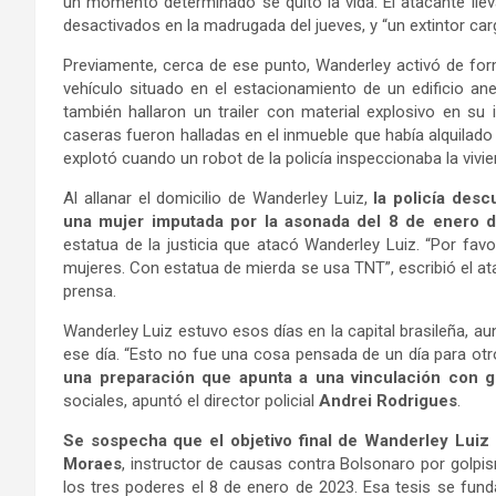
un momento determinado se quitó la vida. El atacante lle
desactivados en la madrugada del jueves, y “un extintor ca
Previamente, cerca de ese punto, Wanderley activó de for
vehículo situado en el estacionamiento de un edificio an
también hallaron un trailer con material explosivo en su
caseras fueron halladas en el inmueble que había alquilado e
explotó cuando un robot de la policía inspeccionaba la vivien
Al allanar el domicilio de Wanderley Luiz,
la policía desc
una mujer imputada por la asonada del 8 de enero 
estatua de la justicia que atacó Wanderley Luiz. “Por favor
mujeres. Con estatua de mierda se usa TNT”, escribió el at
prensa.
Wanderley Luiz estuvo esos días en la capital brasileña, a
ese día. “Esto no fue una cosa pensada de un día para otr
una preparación que apunta a una vinculación con g
sociales, apuntó el director policial
Andrei Rodrigues
.
Se sospecha que el objetivo final de Wanderley Luiz
Moraes
, instructor de causas contra Bolsonaro por golpis
los tres poderes el 8 de enero de 2023. Esa tesis se fund