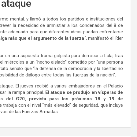
 ataque
ermo mental, y llamó a todos los partidos e instituciones del
ntrever la necesidad de amnistiar a los condenados del 8 de
iente adecuado para que diferentes ideas puedan enfrentarse
lga más que el argumento de la fuerza
“, manifestó el líder
par en una supuesta trama golpista para derrocar a Lula, tras
” del miércoles a un “hecho aislado” cometido por “una persona
rcito señaló que “la defensa de la democracia y la libertad no
sibilidad de diálogo entre todas las fuerzas de la nación”.
ataque. El jueves recibió a varios embajadores en el Palacio
sar la rampa principal.
El ataque se produjo en vísperas de
es del G20, prevista para los próximos 18 y 19 de
trabaja con el nivel “más elevado” de seguridad, que incluye
tivos de las Fuerzas Armadas.