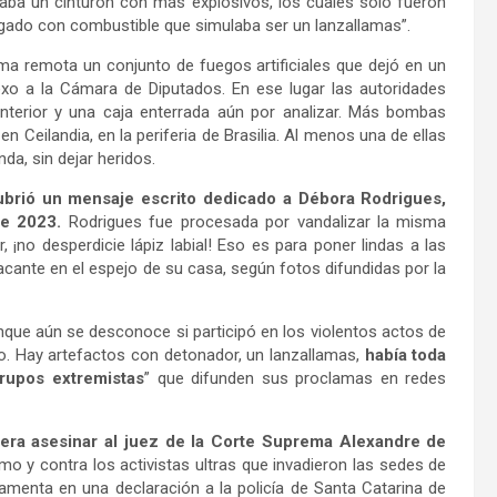
vaba un cinturón con más explosivos, los cuales solo fueron
rgado con combustible que simulaba ser un lanzallamas”.
ma remota un conjunto de fuegos artificiales que dejó en un
exo a la Cámara de Diputados. En ese lugar las autoridades
 interior y una caja enterrada aún por analizar. Más bombas
n Ceilandia, en la periferia de Brasilia. Al menos una de ellas
da, sin dejar heridos.
ubrió un mensaje escrito dedicado a Débora Rodrigues,
de 2023.
Rodrigues fue procesada por vandalizar la misma
, ¡no desperdicie lápiz labial! Eso es para poner lindas a las
acante en el espejo de su casa, según fotos difundidas por la
unque aún se desconoce si participó en los violentos actos de
o. Hay artefactos con detonador, un lanzallamas,
había toda
rupos extremistas
” que difunden sus proclamas en redes
 era asesinar al juez de la Corte Suprema Alexandre de
mo y contra los activistas ultras que invadieron las sedes de
amenta en una declaración a la policía de Santa Catarina de