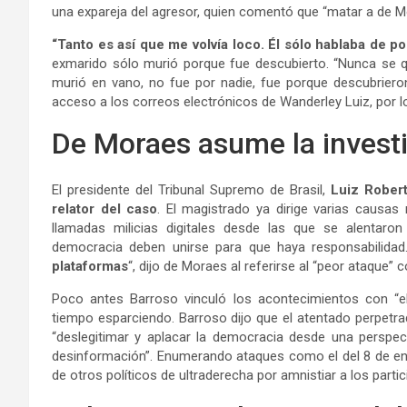
una expareja del agresor, quien comentó que “matar a de M
“Tanto es así que me volvía loco. Él sólo hablaba de polí
exmarido sólo murió porque fue descubierto. “Nunca se qu
murió en vano, no fue por nadie, fue porque descubrieron 
acceso a los correos electrónicos de Wanderley Luiz, por l
De Moraes asume la invest
El presidente del Tribunal Supremo de Brasil,
Luiz Robert
relator del caso
. El magistrado ya dirige varias causas
llamadas milicias digitales desde las que se alentaron
democracia deben unirse para que haya responsabilida
plataformas
“, dijo de Moraes al referirse al “peor ataque”
Poco antes Barroso vinculó los acontecimientos con “el 
tiempo esparciendo. Barroso dijo que el atentado perpetr
“deslegitimar y aplacar la democracia desde una perspectiva
desinformación”. Enumerando ataques como el del 8 de ener
de otros políticos de ultraderecha por amnistiar a los part