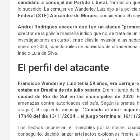
candidato a concejal del Partido Liberal
, formación que
lo sucedido. La exmujer de Wanderley Luiz dijo a la policía
Federal (STF) Alexandre de Moraes
, considerado el ma
Andrei Rodrigues aseguró que fue un ataque “preme
director de la policía brasileña indicó que no se trata de 
investigaciones en curso”, entre ellas la invasión a las sede
enero de 2023, cuando miles de activistas de ultraderecha i
Inácio Lula da Silva.
El perfil del atacante
Francisco Wanderley Luiz tenía 59 años, era cerrajero
estaba en Brasilia desde julio pasado
. Era militante del 
ciudad de Rio do Sul en las municipales de 2020
. 
amenazas contra autoridades del país. Según la prensa, ha
ataque) el siguiente mensaje:
“Cuidado al abrir cajones
17h48 del día 13/11/2024… el juego termina el 16/11/
Los hechos ocurrieron el miércoles por la noche, cuand
conseguirlo, decidió lanzar artefactos explosivos frente a 