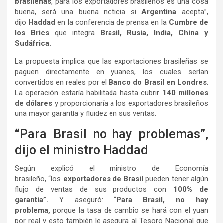
brasileñas
, para los exportadores brasileños es una cosa
buena, será una buena noticia si
Argentina
acepta”,
dijo
Haddad
en la conferencia de prensa en la
Cumbre de
los Brics
que integra
Brasil, Rusia, India, China y
Sudáfrica.
La propuesta implica que las exportaciones brasileñas se
paguen directamente en yuanes, los cuales serían
convertidos en reales por el
Banco do Brasil en Londres
.
La operación estaría habilitada hasta cubrir
140 millones
de dólares
y proporcionaría a los exportadores brasileños
una mayor garantía y fluidez en sus ventas.
“Para Brasil no hay problemas”,
dijo el ministro Haddad
Según explicó el ministro de Economía
brasileño, “los
exportadores de Brasil
pueden tener algún
flujo de ventas de sus productos con
100% de
garantía”.
Y aseguró: “
Para Brasil, no hay
problema,
porque la tasa de cambio se hará con el yuan
por real y esto también le asegura al Tesoro Nacional que