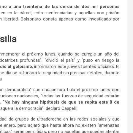
enó a una treintena de las cerca de dos mil personas
n en la cárcel, entre sentenciadas y aquellas con prisión
en libertad. Bolsonaro consta apenas como investigado por
ilia
onmemorar el próximo lunes, cuando se cumple un año del
icatrices profundas”, “dividió el país” y “puso en riesgo la
dio al golpismo
, informaron este jueves fuentes oficiales. El
se día se reforzará la seguridad sin precisar detalles, durante
a.
ción democrática” que encabezará Lula el próximo lunes con
tuciones nacionales, “todas las fuerzas de seguridad estarán
s.
“No hay ninguna hipótesis de que se repita este 8 de
taque a la democracia”, declaró Cappelli.
ividad de grupos de ultraderecha en las redes sociales y que
de enero, pero aclaró que hasta ahora no existen “amenazas
ticas” serán permitidas, pero no aquellas que puedan atentar