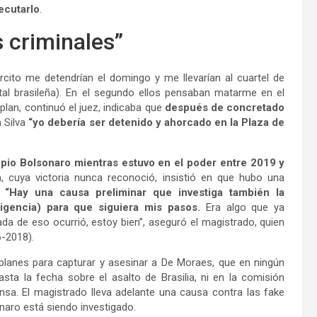
ecutarlo
.
s criminales”
ército me detendrían el domingo y me llevarían al cuartel de
tal brasileña). En el segundo ellos pensaban matarme en el
r plan, continuó el juez, indicaba que
después de concretado
a Silva
“yo debería ser detenido y ahorcado en la Plaza de
opio Bolsonaro mientras estuvo en el poder entre 2019 y
a, cuya victoria nunca reconoció, insistió en que hubo una
“Hay una causa preliminar que investiga también la
ligencia) para que siguiera mis pasos.
Era algo que ya
da de eso ocurrió, estoy bien”, aseguró el magistrado, quien
6-2018).
lanes para capturar y asesinar a De Moraes, que en ningún
sta la fecha sobre el asalto de Brasilia, ni en la comisión
nsa. El magistrado lleva adelante una causa contra las fake
naro está siendo investigado.