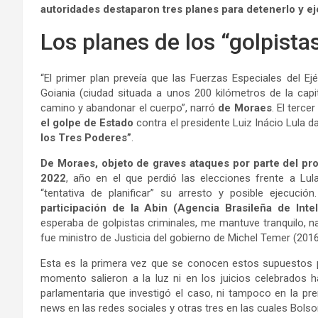
autoridades destaparon tres planes para detenerlo y ej
Los planes de los “golpista
“El primer plan preveía que las Fuerzas Especiales del Ej
Goiania (ciudad situada a unos 200 kilómetros de la capi
camino y abandonar el cuerpo”, narró
de Moraes
. El terce
el golpe de Estado
contra el presidente Luiz Inácio Lula d
los Tres Poderes”
.
De Moraes, objeto de graves ataques por parte del pr
2022
, año en el que perdió las elecciones frente a Lul
“tentativa de planificar” su arresto y posible ejecución.
participación de la Abin (Agencia Brasileña de Inte
esperaba de golpistas criminales, me mantuve tranquilo, na
fue ministro de Justicia del gobierno de Michel Temer (201
Esta es la primera vez que se conocen estos supuestos p
momento salieron a la luz ni en los juicios celebrados ha
parlamentaria que investigó el caso, ni tampoco en la pre
news en las redes sociales y otras tres en las cuales Bolso