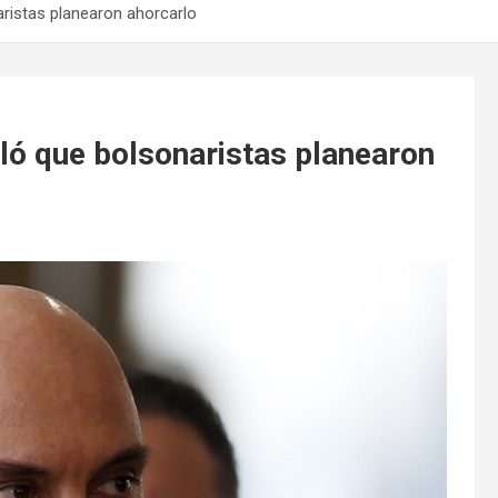
naristas planearon ahorcarlo
eló que bolsonaristas planearon