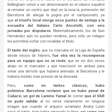
Bellingham volvió a ser determinante en el clásico español
al rematar un centro que dejó en la lona la pretensión del
Barcelona de alargar la pugna por el campeonato, ya
que
el triunfo local otorga once puntos de ventaja a la
escuadra del italiano Carlo Ancelotti, con seis
jornadas por disputarse.
Matemáticamente, los de Xavi
Hernández aún no pueden rendirse, pero sólo un milagro
les permitiría soñar con revalidar el título.
El tanto del inglés
, que no marcaba en la Liga de España
desde inicios de febrero,
fue otra vez la recompensa
para un equipo que no se rinde
, que se vio dos veces
abajo en el marcador y que reaccionó en ambas para
evitar una derrota que hubiera animado al Barcelona y le
hubiera metido más presión de la deseada.
Pero,
como en tantos clásicos, hubo
polémica.
Barcelona reclamó que no hubo penal de
Cubarsí
,
un gol de Lamine Yamal
de corner
que el VAR
no pudo validar
al no verse claramente en ninguna
imagen que cuando el arquero ucraniano Andriy Lunin
sacó el balón, éste había rebasado la línea;
así como una