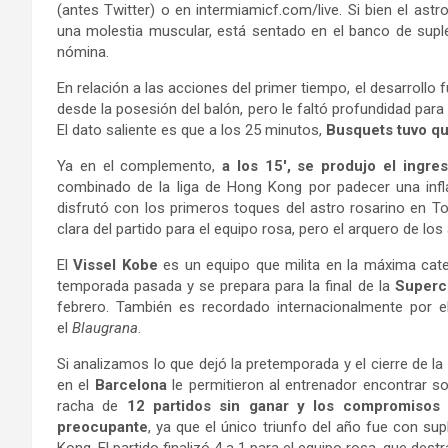
(antes Twitter) o en intermiamicf.com/live. Si bien el ast
una molestia muscular, está sentado en el banco de suple
nómina.
En relación a las acciones del primer tiempo, el desarrollo 
desde la posesión del balón, pero le faltó profundidad para a
El dato saliente es que a los 25 minutos,
Busquets tuvo qu
Ya en el complemento,
a los 15′, se produjo el ingre
combinado de la liga de Hong Kong por padecer una infl
disfrutó con los primeros toques del astro rosarino en To
clara del partido para el equipo rosa, pero el arquero de lo
El
Vissel Kobe
es un equipo que milita en la máxima cate
temporada pasada y se prepara para la final de la
Superc
febrero. También es recordado internacionalmente por 
el
Blaugrana
.
Si analizamos lo que dejó la pretemporada y el cierre de l
en el
Barcelona
le permitieron al entrenador encontrar s
racha de
12 partidos sin ganar y los compromisos
preocupante
, ya que el único triunfo del año fue con s