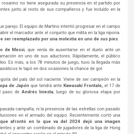
ro rosarino no tiene asegurada su presencia en el partido por
ntes junto al resto de sus compañeros y fue incluído en la
fue parejo. El equipo de Martino intentó progresar en el campo
brir el marcador ante el conjunto que milita en la liga nipona.
e ser reemplazado por una molestia en uno de sus pies
.
so de Messi
, que venía de ausentarse en el duelo ante un
amación en uno de sus aductores. Rápidamente, el público
kio. Es más, a los 78 minutos de juego, tuvo la llegada más
s asiáticos le tapó en dos ocasiones la chance de gol.
goría del país del sol naciente. Viene de ser campeón en la
opa de Japón
que tendrá ante
Kawasaki Frontale,
el 17 de
el paso de
Andrés Iniesta
, luego de su gloriosa etapa por
a pasada campaña, ni la presencia de las estrellas con pasado
oluciones en el armado del equipo. Recientemente cortó una
 que afrontó en lo que va del 2024 dejó una imagen
uplentes y ante un combinado de jugadores de la liga de Hong