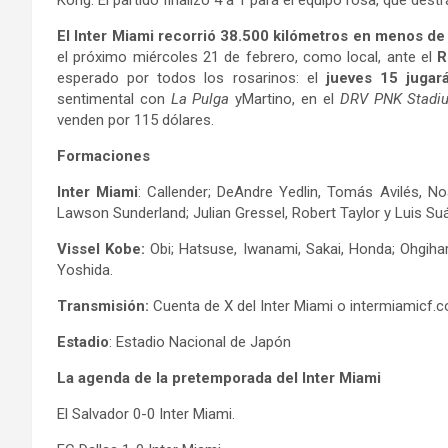
Kong. El partido finalizó 4 a 1 para el equipo rosa, que dest
El Inter Miami recorrió 38.500 kilómetros en menos d
el próximo miércoles 21 de febrero, como local, ante el
R
esperado por todos los rosarinos: el
jueves 15 jugará
sentimental con
La Pulga
yMartino, en el
DRV PNK Stadi
venden por 115 dólares.
Formaciones
Inter Miami
: Callender; DeAndre Yedlin, Tomás Avilés, No
Lawson Sunderland; Julian Gressel, Robert Taylor y Luis Su
Vissel Kobe:
Obi; Hatsuse, Iwanami, Sakai, Honda; Ohgihar
Yoshida.
Transmisión:
Cuenta de X del Inter Miami o intermiamicf.c
Estadio
: Estadio Nacional de Japón
La agenda de la pretemporada del Inter Miami
El Salvador 0-0 Inter Miami.