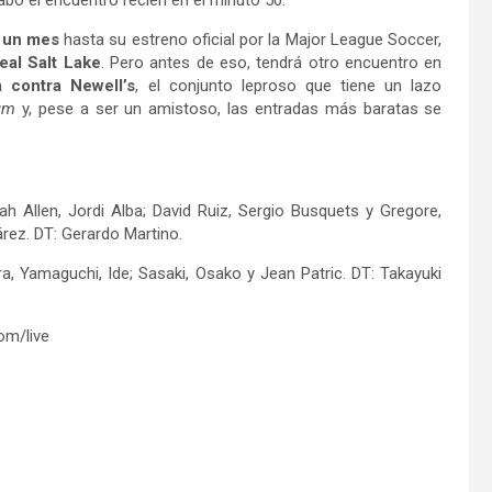
rabó el encuentro recién en el minuto 50.
e un mes
hasta su estreno oficial por la Major League Soccer,
eal Salt Lake
. Pero antes de eso, tendrá otro encuentro en
 contra Newell’s
, el conjunto leproso que tiene un lazo
um
y, pese a ser un amistoso, las entradas más baratas se
ah Allen, Jordi Alba; David Ruiz, Sergio Busquets y Gregore,
árez. DT: Gerardo Martino.
a, Yamaguchi, Ide; Sasaki, Osako y Jean Patric. DT: Takayuki
om/live