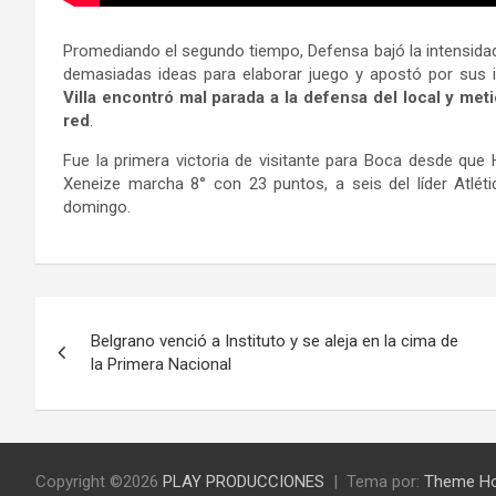
Promediando el segundo tiempo, Defensa bajó la intensidad y
demasiadas ideas para elaborar juego y apostó por sus i
Villa encontró mal parada a la defensa del local y met
red
.
Fue la primera victoria de visitante para Boca desde que H
Xeneize marcha 8° con 23 puntos, a seis del líder Atlé
domingo.
Navegación
Belgrano venció a Instituto y se aleja en la cima de
de
la Primera Nacional
entradas
Copyright ©2026
PLAY PRODUCCIONES
Tema por:
Theme H