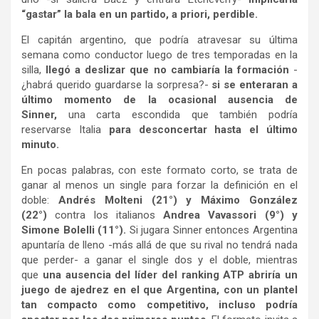
“gastar” la bala en un partido, a priori, perdible.
El capitán argentino, que podría atravesar su última
semana como conductor luego de tres temporadas en la
silla,
llegó a deslizar que no cambiaría la formación
-
¿habrá querido guardarse la sorpresa?-
si se enteraran a
último momento de la ocasional ausencia de
Sinner,
una carta escondida que también podría
reservarse Italia
para desconcertar hasta el último
minuto.
En pocas palabras, con este formato corto, se trata de
ganar al menos un single para forzar la definición en el
doble:
Andrés Molteni (21°) y Máximo González
(22°)
contra los italianos
Andrea Vavassori (9°) y
Simone Bolelli (11°).
Si jugara Sinner entonces Argentina
apuntaría de lleno -más allá de que su rival no tendrá nada
que perder- a ganar el single dos y el doble, mientras
que
una ausencia del líder del ranking ATP abriría un
juego de ajedrez en el que Argentina, con un plantel
tan compacto como competitivo, incluso podría