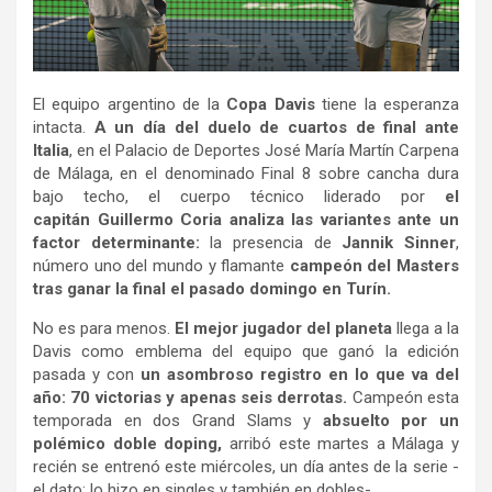
El equipo argentino de la
Copa Davis
tiene la esperanza
intacta.
A un día del duelo de cuartos de final ante
Italia
, en el Palacio de Deportes José María Martín Carpena
de Málaga, en el denominado Final 8 sobre cancha dura
bajo techo, el cuerpo técnico liderado por
el
capitán Guillermo Coria analiza las variantes ante un
factor determinante:
la presencia de
Jannik Sinner
,
número uno del mundo y flamante
campeón del Masters
tras ganar la final el pasado domingo en Turín.
No es para menos.
El mejor jugador del planeta
llega a la
Davis como emblema del equipo que ganó la edición
pasada y con
un asombroso registro en lo que va del
año: 70 victorias y apenas seis derrotas.
Campeón esta
temporada en dos Grand Slams y
absuelto por un
polémico doble doping,
arribó este martes a Málaga y
recién se entrenó este miércoles, un día antes de la serie -
el dato: lo hizo en singles y también en dobles-.