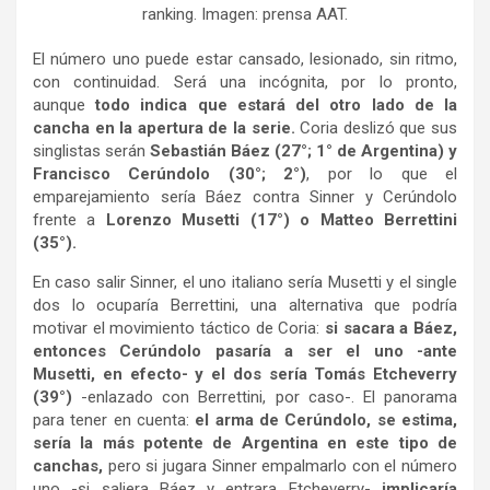
ranking. Imagen: prensa AAT.
El número uno puede estar cansado, lesionado, sin ritmo,
con continuidad. Será una incógnita, por lo pronto,
aunque
todo indica que estará del otro lado de la
cancha en la apertura de la serie.
Coria deslizó que sus
singlistas serán
Sebastián Báez (27°; 1° de Argentina) y
Francisco Cerúndolo (30°; 2°)
, por lo que el
emparejamiento sería Báez contra Sinner y Cerúndolo
frente a
Lorenzo Musetti (17°) o Matteo Berrettini
(35°).
En caso salir Sinner, el uno italiano sería Musetti y el single
dos lo ocuparía Berrettini, una alternativa que podría
motivar el movimiento táctico de Coria:
si sacara a Báez,
entonces Cerúndolo pasaría a ser el uno -ante
Musetti, en efecto- y el dos sería Tomás Etcheverry
(39°)
-enlazado con Berrettini, por caso-. El panorama
para tener en cuenta:
el arma de Cerúndolo, se estima,
sería la más potente de Argentina en este tipo de
canchas,
pero si jugara Sinner empalmarlo con el número
uno -si saliera Báez y entrara Etcheverry-
implicaría