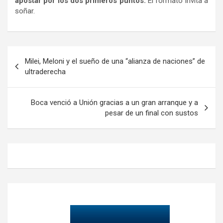
apostar por los dos primeros puntos.
El formato invita a
soñar.
Navegación
Milei, Meloni y el sueño de una “alianza de naciones” de
de
ultraderecha
entradas
Boca venció a Unión gracias a un gran arranque y a
pesar de un final con sustos