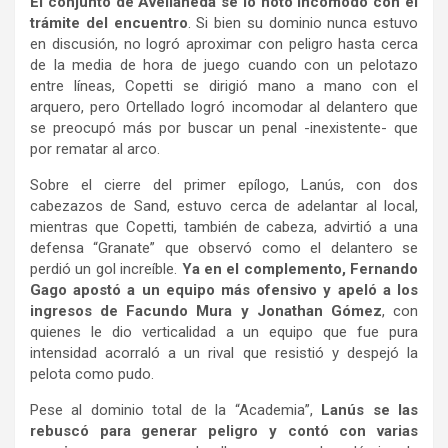
El conjunto de Avellaneda se lo notó incomodo con el
trámite del encuentro
. Si bien su dominio nunca estuvo
en discusión, no logró aproximar con peligro hasta cerca
de la media de hora de juego cuando con un pelotazo
entre líneas, Copetti se dirigió mano a mano con el
arquero, pero Ortellado logró incomodar al delantero que
se preocupó más por buscar un penal -inexistente- que
por rematar al arco.
Sobre el cierre del primer epílogo, Lanús, con dos
cabezazos de Sand, estuvo cerca de adelantar al local,
mientras que Copetti, también de cabeza, advirtió a una
defensa “Granate” que observó como el delantero se
perdió un gol increíble.
Ya en el complemento, Fernando
Gago apostó a un equipo más ofensivo y apeló a los
ingresos de Facundo Mura y Jonathan Gómez
, con
quienes le dio verticalidad a un equipo que fue pura
intensidad acorraló a un rival que resistió y despejó la
pelota como pudo.
Pese al dominio total de la “Academia”,
Lanús se las
rebuscó para generar peligro y contó con varias