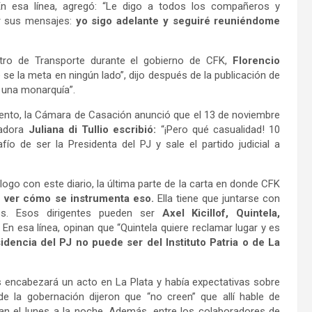
n esa línea, agregó: “Le digo a todos los compañeros y
ar sus mensajes:
yo sigo adelante y seguiré reuniéndome
tro de Transporte durante el gobierno de CFK,
Florencio
 se la meta en ningún lado”, dijo después de la publicación de
n una monarquía”.
ento, la Cámara de Casación anunció que el 13 de noviembre
adora
Juliana di Tullio escribió:
“¡Pero qué casualidad! 10
fío de ser la Presidenta del PJ y sale el partido judicial a
logo con este diario, la última parte de la carta en donde CFK
 ver cómo se instrumenta eso.
Ella tiene que juntarse con
os. Esos dirigentes pueden ser
Axel Kicillof, Quintela,
. En esa línea, opinan que “Quintela quiere reclamar lugar y es
idencia del PJ no puede ser del Instituto Patria o de La
s encabezará un acto en La Plata y había expectativas sobre
e la gobernación dijeron que “no creen” que allí hable de
an el lunes a la noche. Además, entre los colaboradores de