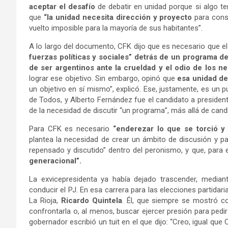
aceptar el desafío
de debatir en unidad porque si algo t
que
“la unidad necesita dirección y proyecto
para cons
vuelto imposible para la mayoría de sus habitantes”.
A lo largo del documento, CFK dijo que es necesario que 
fuerzas políticas y sociales” detrás de un programa d
de ser argentinos ante la crueldad y el odio de los ne
lograr ese objetivo. Sin embargo, opinó que
esa unidad de
un objetivo en sí mismo”, explicó. Ese, justamente, es un
de Todos, y Alberto Fernández fue el candidato a president
de la necesidad de discutir “un programa”, más allá de cand
Para CFK es necesario
“enderezar lo que se torció y
plantea la necesidad de crear un ámbito de discusión y pa
repensado y discutido” dentro del peronismo, y que, par
generacional”.
La exvicepresidenta ya había dejado trascender, median
conducir el PJ. En esa carrera para las elecciones partida
La Rioja,
Ricardo Quintela
. Él, que siempre se mostró co
confrontarla o, al menos, buscar ejercer presión para pedir
gobernador escribió un tuit en el que dijo: “Creo, igual qu