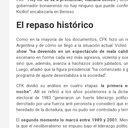
gobernador bonaerense no hay ninguno que puede confir
Kicillof encabezaría en Berisso.
El repaso histórico
Como en la mayoría de los documentos, CFK hizo un rep
Argentina y de cómo se llegó a la situación actual. Volvi
show “ha devenido en un espectáculo de mala calid
escenario en forma cada vez más agresiva, violenta y soe
sino que, además, avanza a hachazos sobre jubilados, uni
Luego, añadió que la figura presidencial “ha comenzado a ge
programa de ajuste desestabiliza a la sociedad”.
CFK dividió su análisis en cuatro etapas:
la primera e
noche”.
Allí se refirió a los años posteriores a la dictad
electoral de 1983 “generaron un fuerte liderazgo polít
derrotado por una fuerza anti peronista y consideró que
heredado de la dictadura, que no pudo ser controlado y term
El
segundo momento lo marcó entre 1989 y 2001.
Men
la que el neoliberalismo se impuso bajo el liderazgo polí