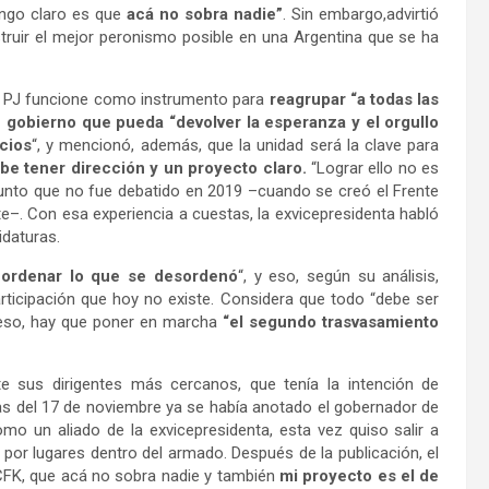
engo claro es que
acá no sobra nadie”
. Sin embargo,advirtió
truir el mejor peronismo posible en una Argentina que se ha
el PJ funcione como instrumento para
reagrupar “a todas las
e gobierno que pueda “devolver la esperanza y el orgullo
cios
“, y mencionó, además, que la unidad será la clave para
be tener dirección y un proyecto claro.
“Lograr ello no es
 punto que no fue debatido en 2019 –cuando se creó el Frente
e–. Con esa experiencia a cuestas, la exvicepresidenta habló
idaturas.
 ordenar lo que se desordenó
“, y eso, según su análisis,
rticipación que hoy no existe. Considera que todo “debe ser
a eso, hay que poner en marcha
“el segundo trasvasamiento
te sus dirigentes más cercanos, que tenía la intención de
rias del 17 de noviembre ya se había anotado el gobernador de
mo un aliado de la exvicepresidenta, esta vez quiso salir a
 por lugares dentro del armado. Después de la publicación, el
e CFK, que acá no sobra nadie y también
mi proyecto es el de