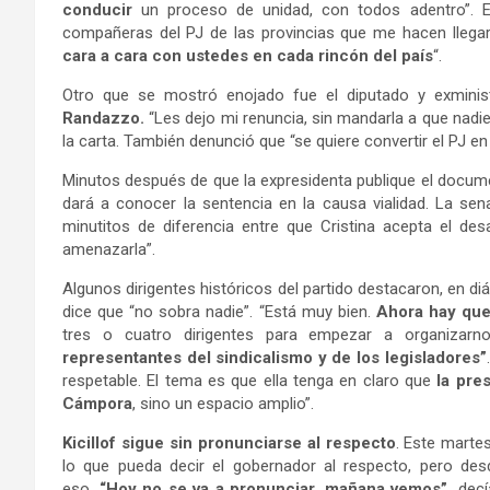
conducir
un proceso de unidad, con todos adentro”. E
compañeras del PJ de las provincias que me hacen lleg
cara a cara con ustedes en cada rincón del país
“.
Otro que se mostró enojado fue el diputado y exminis
Randazzo.
“Les dejo mi renuncia, sin mandarla a que nadie
la carta. También denunció que “se quiere convertir el PJ e
Minutos después de que la expresidenta publique el docum
dará a conocer la sentencia en la causa vialidad. La sen
minutitos de diferencia entre que Cristina acepta el desa
amenazarla”.
Algunos dirigentes históricos del partido destacaron, en diá
dice que “no sobra nadie”. “Está muy bien.
Ahora hay que
tres o cuatro dirigentes para empezar a organizarn
representantes del sindicalismo y de los legisladores”
respetable. El tema es que ella tenga en claro que
la pres
Cámpora
, sino un espacio amplio”.
Kicillof sigue sin pronunciarse al respecto
. Este marte
lo que pueda decir el gobernador al respecto, pero desd
eso.
“Hoy no se va a pronunciar, mañana vemos”,
decí