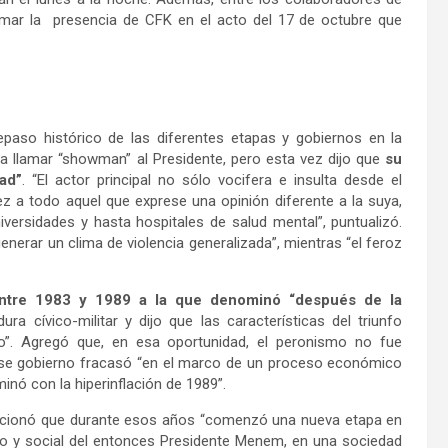
mar la presencia de CFK en el acto del 17 de octubre que
aso histórico de las diferentes etapas y gobiernos en la
ó a llamar “showman” al Presidente, pero esta vez dijo que
su
ad”
. “El actor principal no sólo vocifera e insulta desde el
z a todo aquel que exprese una opinión diferente a la suya,
versidades y hasta hospitales de salud mental”, puntualizó.
nerar un clima de violencia generalizada”, mientras “el feroz
ntre 1983 y 1989 a la que denominó “después de la
ura cívico-militar y dijo que las características del triunfo
ico”. Agregó que, en esa oportunidad, el peronismo no fue
 ese gobierno fracasó “en el marco de un proceso económico
inó con la hiperinflación de 1989”.
cionó que durante esos años “comenzó una nueva etapa en
tico y social del entonces Presidente Menem, en una sociedad