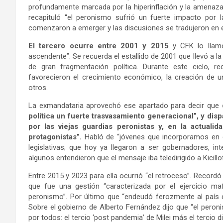
profundamente marcada por la hiperinflación y la amenaz
recapituló “el peronismo sufrió un fuerte impacto por la
comenzaron a emerger y las discusiones se tradujeron en el
El tercero ocurre entre 2001 y 2015
y CFK lo llamó
ascendente”. Se recuerda el estallido de 2001 que llevó a 
de gran fragmentación política. Durante este ciclo, r
favorecieron el crecimiento económico, la creación de uni
otros.
La exmandataria aprovechó ese apartado para decir que
política un fuerte trasvasamiento generacional”, y dis
por las viejas guardias peronistas y, en la actual
protagonistas”.
Habló de “jóvenes que incorporamos en di
legislativas; que hoy ya llegaron a ser gobernadores, in
algunos entendieron que el mensaje iba teledirigido a Kicill
Entre 2015 y 2023 para ella ocurrió “el retroceso”. Record
que fue una gestión “caracterizada por el ejercicio maf
peronismo”. Por último que “endeudó ferozmente al país 
Sobre el gobierno de Alberto Fernández dijo que “el peroni
por todos: el tercio ‘post pandemia’ de Milei más el tercio d