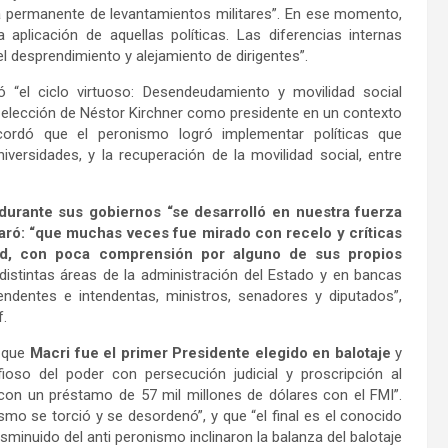
a permanente de levantamientos militares”. En ese momento,
 aplicación de aquellas políticas. Las diferencias internas
 desprendimiento y alejamiento de dirigentes”.
 “el ciclo virtuoso: Desendeudamiento y movilidad social
la elección de Néstor Kirchner como presidente en un contexto
ecordó que el peronismo logró implementar políticas que
versidades, y la recuperación de la movilidad social, entre
durante sus gobiernos “se desarrolló en nuestra fuerza
paró: “que muchas veces fue mirado con recelo y críticas
idad, con poca comprensión por alguno de sus propios
stintas áreas de la administración del Estado y en bancas
tendentes e intendentas, ministros, senadores y diputados”,
of.
ó que
Macri fue el primer Presidente elegido en balotaje
y
ioso del poder con persecución judicial y proscripción al
con un préstamo de 57 mil millones de dólares con el FMI”.
smo se torció y se desordenó”, y que “el final es el conocido
isminuido del anti peronismo inclinaron la balanza del balotaje