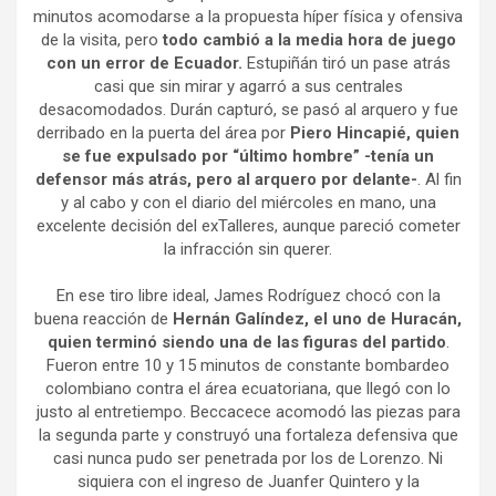
minutos acomodarse a la propuesta híper física y ofensiva
de la visita, pero
todo cambió a la media hora de juego
con un error de Ecuador.
Estupiñán tiró un pase atrás
casi que sin mirar y agarró a sus centrales
desacomodados. Durán capturó, se pasó al arquero y fue
derribado en la puerta del área por
Piero Hincapié, quien
se fue expulsado por “último hombre” -tenía un
defensor más atrás, pero al arquero por delante-
. Al fin
y al cabo y con el diario del miércoles en mano, una
excelente decisión del exTalleres, aunque pareció cometer
la infracción sin querer.
En ese tiro libre ideal, James Rodríguez chocó con la
buena reacción de
Hernán Galíndez, el uno de Huracán,
quien terminó siendo una de las figuras del partido
.
Fueron entre 10 y 15 minutos de constante bombardeo
colombiano contra el área ecuatoriana, que llegó con lo
justo al entretiempo. Beccacece acomodó las piezas para
la segunda parte y construyó una fortaleza defensiva que
casi nunca pudo ser penetrada por los de Lorenzo. Ni
siquiera con el ingreso de Juanfer Quintero y la