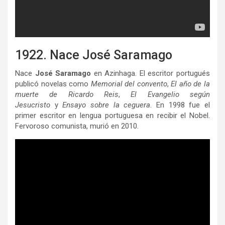
1922. Nace José Saramago
Nace
José Saramago
en Azinhaga. El escritor portugués
publicó novelas como
Memorial del convento
,
El año de la
muerte de Ricardo Reis
,
El Evangelio según
Jesucristo
y
Ensayo sobre la ceguera
. En 1998 fue el
primer escritor en lengua portuguesa en recibir el Nobel.
Fervoroso comunista, murió en 2010.