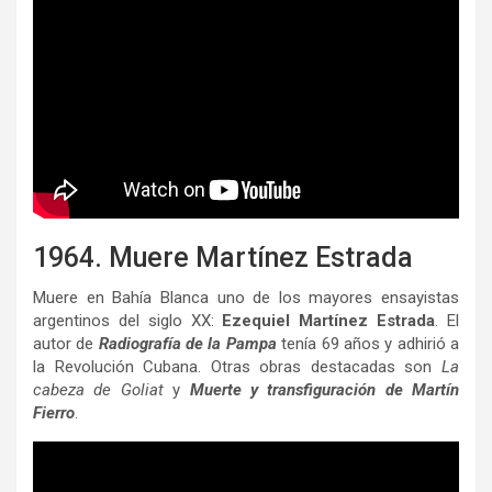
1964. Muere Martínez Estrada
Muere en Bahía Blanca uno de los mayores ensayistas
argentinos del siglo XX:
Ezequiel Martínez Estrada
. El
autor de
Radiografía de la Pampa
tenía 69 años y adhirió a
la Revolución Cubana. Otras obras destacadas son
La
cabeza de Goliat
y
Muerte y transfiguración de Martín
Fierro
.