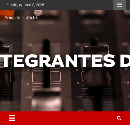
Saltar
sábado, agosto 8, 2026
al
contenido
Arequito – Sta Fe