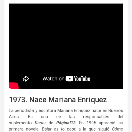
1973. Nace Mariana Enriquez
La periodista y escritora Mariana Enriquez nace en Buenos
Aires. Es una de las responsables del
suplemento
Radar
de
PáginaI12
. En 1995 apareció su
primera novela:
Bajar es lo peor
, a la que siguió
Cómo