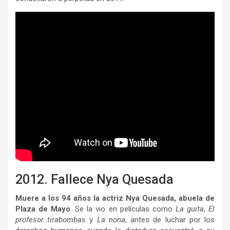
2012. Fallece Nya Quesada
Muere a los 94 años la actriz Nya Quesada, abuela de
Plaza de Mayo
. Se la vio en películas como
La guita
,
El
profesor tirabombas
y
La nona
, antes de luchar por los