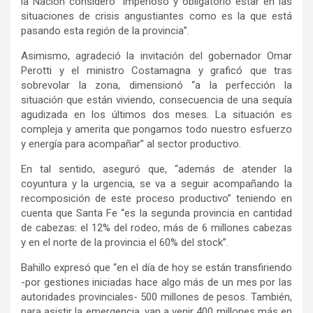
la Nación consideró “imperioso y obligatorio estar en las
situaciones de crisis angustiantes como es la que está
pasando esta región de la provincia”.
Asimismo, agradeció la invitación del gobernador Omar
Perotti y el ministro Costamagna y graficó que tras
sobrevolar la zona, dimensionó “a la perfección la
situación que están viviendo, consecuencia de una sequía
agudizada en los últimos dos meses. La situación es
compleja y amerita que pongamos todo nuestro esfuerzo
y energía para acompañar” al sector productivo.
En tal sentido, aseguró que, “además de atender la
coyuntura y la urgencia, se va a seguir acompañando la
recomposición de este proceso productivo” teniendo en
cuenta que Santa Fe “es la segunda provincia en cantidad
de cabezas: el 12% del rodeo, más de 6 millones cabezas
y en el norte de la provincia el 60% del stock”.
Bahillo expresó que “en el día de hoy se están transfiriendo
-por gestiones iniciadas hace algo más de un mes por las
autoridades provinciales- 500 millones de pesos. También,
para asistir la emergencia, van a venir 400 millones más en