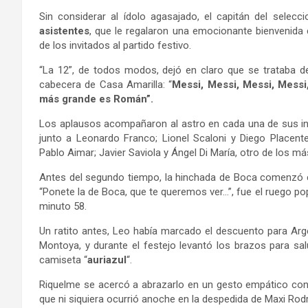
Sin considerar al ídolo agasajado, el capitán del selec
asistentes
, que le regalaron una emocionante bienvenida
de los invitados al partido festivo.
“La 12”, de todos modos, dejó en claro que se trataba d
cabecera de Casa Amarilla: “
Messi, Messi, Messi, Messi
más grande es Román”.
Los aplausos acompañaron al astro en cada una de sus int
junto a Leonardo Franco; Lionel Scaloni y Diego Placen
Pablo Aimar; Javier Saviola y Ángel Di María, otro de los m
Antes del segundo tiempo, la hinchada de Boca comenzó c
“Ponete la de Boca, que te queremos ver…”, fue el ruego po
minuto 58.
Un ratito antes, Leo había marcado el descuento para Arg
Montoya, y durante el festejo levantó los brazos para sa
camiseta “
auriazul
“.
Riquelme se acercó a abrazarlo en un gesto empático con s
que ni siquiera ocurrió anoche en la despedida de Maxi Rodr