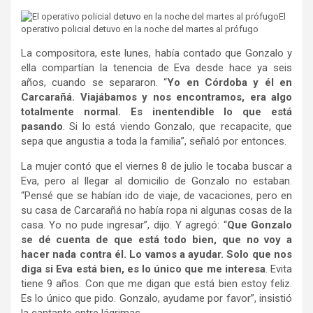
El
operativo policial detuvo en la noche del martes al prófugo
La compositora, este lunes, había contado que Gonzalo y
ella compartían la tenencia de Eva desde hace ya seis
años, cuando se separaron. “
Yo en Córdoba y él en
Carcarañá. Viajábamos y nos encontramos, era algo
totalmente normal. Es inentendible lo que está
pasando
. Si lo está viendo Gonzalo, que recapacite, que
sepa que angustia a toda la familia”, señaló por entonces.
La mujer contó que el viernes 8 de julio le tocaba buscar a
Eva, pero al llegar al domicilio de Gonzalo no estaban.
“Pensé que se habían ido de viaje, de vacaciones, pero en
su casa de Carcarañá no había ropa ni algunas cosas de la
casa. Yo no pude ingresar”, dijo. Y agregó: “
Que Gonzalo
se dé cuenta de que está todo bien, que no voy a
hacer nada contra él. Lo vamos a ayudar. Solo que nos
diga si Eva está bien, es lo único que me interesa
. Evita
tiene 9 años. Con que me digan que está bien estoy feliz.
Es lo único que pido. Gonzalo, ayudame por favor”, insistió
la cantante entre lágrimas.