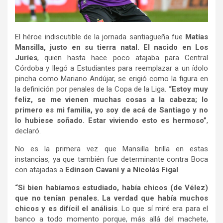
El héroe indiscutible de la jornada santiagueña fue
Matías
Mansilla, justo en su tierra natal. El nacido en Los
Juríes
, quien hasta hace poco atajaba para Central
Córdoba y llegó a Estudiantes para reemplazar a un ídolo
pincha como Mariano Andújar, se erigió como la figura en
la definición por penales de la Copa de la Liga.
“Estoy muy
feliz, se me vienen muchas cosas a la cabeza; lo
primero es mi familia, yo soy de acá de Santiago y no
lo hubiese soñado. Estar viviendo esto es hermoso”
,
declaró.
No es la primera vez que Mansilla brilla en estas
instancias, ya que también fue determinante contra Boca
con atajadas a
Edinson Cavani y a Nicolás Figal
.
“Si bien habíamos estudiado, había chicos (de Vélez)
que no tenían penales. La verdad que había muchos
chicos y es difícil el análisis
. Lo que sí miré era para el
banco a todo momento porque, más allá del machete,