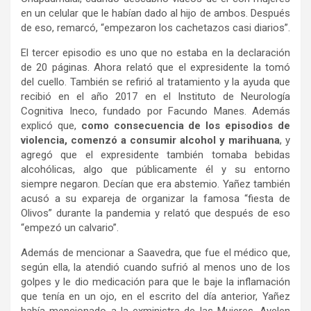
en un celular que le habían dado al hijo de ambos. Después
de eso, remarcó, “empezaron los cachetazos casi diarios”.
El tercer episodio es uno que no estaba en la declaración
de 20 páginas. Ahora relató que el expresidente la tomó
del cuello. También se refirió al tratamiento y la ayuda que
recibió en el año 2017 en el Instituto de Neurología
Cognitiva Ineco, fundado por Facundo Manes. Además
explicó que,
como consecuencia de los episodios de
violencia, comenzó a consumir alcohol y marihuana
, y
agregó que el expresidente también tomaba bebidas
alcohólicas, algo que públicamente él y su entorno
siempre negaron. Decían que era abstemio. Yañez también
acusó a su expareja de organizar la famosa “fiesta de
Olivos” durante la pandemia y relató que después de eso
“empezó un calvario”.
Además de mencionar a Saavedra, que fue el médico que,
según ella, la atendió cuando sufrió al menos uno de los
golpes y le dio medicación para que le baje la inflamación
que tenía en un ojo, en el escrito del día anterior, Yañez
había mencionado a la exministra de las Mujeres, Ayelen