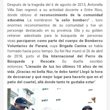
Después de la tragedia del 6 de agosto de 2013, Antonella
Villa Sian regresó a su actividad docente e Entre Ríos,
donde obtuvo el
reconocimiento de la comunidad
educativa
. La nombraron “l
a seño bomber
o” , tuvo
enormes reconcimientos de su comunidad y fue un
personaje destacado en su provincia. Ella y su golden
retriever adiestrada para la búsqueda de personas
vivas
parciparon como parte del cuerpo de Bomberos
Voluntarios de Paraná
, cuya
Brigada Canina
se había
formado hacía poco tiempo. Su fiel Nur murió el 26 de abril
de 2018, justo el
Día Internacional del Perro de
Búsqueda y Rescate
. Su dueña escribió
entonces:
“Llenaste de luz los últimos 10 años de mi
vida. ¡Gracias mi bella Nur, te debo tanto! Llegó la hora
de descansar y qué mejor lugar para hacerlo que en el
patio del cuartel, allá donde tanto te gustaba estar
”.