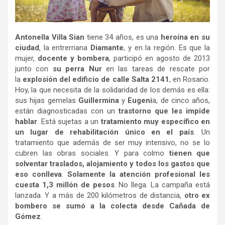
Antonella Villa Sian
tiene 34 años, es una
heroína en su
ciudad
, la entrerriana
Diamante
, y en la región. Es que la
mujer,
docente y bombera
, participó en agosto de 2013
junto con
su perra Nur
en las tareas de rescate por
la
explosión del edificio de calle Salta 2141
, en Rosario.
Hoy, la que necesita de la solidaridad de los demás es ella:
sus hijas gemelas
Guillermina
y
Eugeni
a, de cinco años,
están diagnosticadas con un
trastorno que les impide
hablar
. Está sujetas a un
tratamiento muy específico en
un lugar de rehabilitación único en el país
. Un
tratamiento que además de ser muy intensivo, no se lo
cubren las obras sociales. Y para colmo
tienen que
solventar traslados, alojamiento y todos los gastos que
eso conlleva
.
Solamente la atención profesional les
cuesta 1,3 millón de pesos
. No llega. La campaña está
lanzada. Y a más de 200 kilómetros de distancia,
otro ex
bombero se sumó a la colecta desde Cañada de
Gómez
.