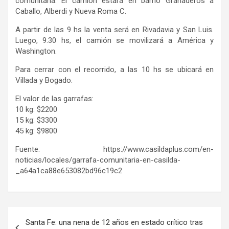
comunitaria. El camión estará en barrio Granaderos a
Caballo, Alberdi y Nueva Roma C.
A partir de las 9 hs la venta será en Rivadavia y San Luis.
Luego, 9.30 hs, el camión se movilizará a América y
Washington.
Para cerrar con el recorrido, a las 10 hs se ubicará en
Villada y Bogado.
El valor de las garrafas:
10 kg: $2200
15 kg: $3300
45 kg: $9800
Fuente: https://www.casildaplus.com/en-
noticias/locales/garrafa-comunitaria-en-casilda-
_a64a1ca88e653082bd96c19c2
Navegación
Santa Fe: una nena de 12 años en estado crítico tras