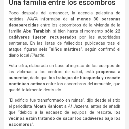
Una familia entre los escombros
Poco después del amanecer, la agencia palestina de
noticias
WAFA
informaba de
al menos 30 personas
desaparecidas
entre los escombros de la vivienda de la
familia
Abu Tarabish
, si bien hasta el momento
sólo 22
cadáveres fueron recuperados
por las autoridades
sanitarias. En las listas de fallecidos publicadas tras el
ataque, figuran
seis “niños mártires”
, según confirmó el
diario local
Filastin
.
Esta cifra, elaborada en base al ingreso de los cuerpos de
las víctimas a los centros de salud, está
propensa a
aumentar
, dado que
los trabajos de búsqueda y rescate
continúan activos
entre los escombros del inmueble, que
quedó totalmente destruido.
“El edificio fue transformado en ruinas”, dijo desde el sitio
el periodista
Moath Kahlout
a
Al Jazeera
, antes de añadir
que “debido a la escasez de equipos de rescate, l
os
vecinos están tratando de sacar los cadáveres bajo los
escombros
“.