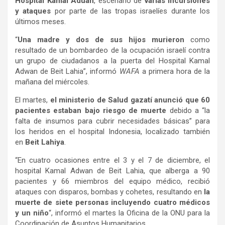
Hospital Kamal Aduan
, escenario de
varias incursiones
y ataques
por parte de las tropas israelíes durante los
últimos meses.
“
Una madre y dos de sus hijos murieron
como
resultado de un bombardeo de la ocupación israelí contra
un grupo de ciudadanos a la puerta del Hospital Kamal
Adwan de Beit Lahia”, informó
WAFA
a primera hora de la
mañana del miércoles.
El martes,
el ministerio de Salud gazatí anunció que 60
pacientes estaban bajo riesgo de muerte
debido a “la
falta de insumos para cubrir necesidades básicas” para
los heridos en el hospital Indonesia, localizado también
en
Beit Lahiya
.
“En cuatro ocasiones entre el 3 y el 7 de diciembre, el
hospital Kamal Adwan de Beit Lahia, que alberga a 90
pacientes y 66 miembros del equipo médico, recibió
ataques con disparos, bombas y cohetes, resultando en
la
muerte de siete personas incluyendo cuatro médicos
y un niño
“, informó el martes la Oficina de la ONU para la
Coordinación de Asuntos Humanitarios.