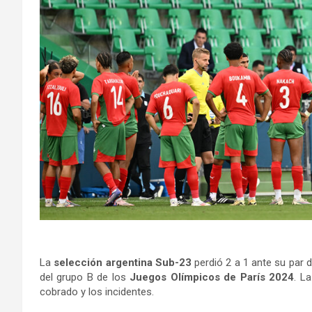
La
selección argentina Sub-23
perdió 2 a 1 ante su par 
del grupo B de los
Juegos Olímpicos de París 2024
. L
cobrado y los incidentes.