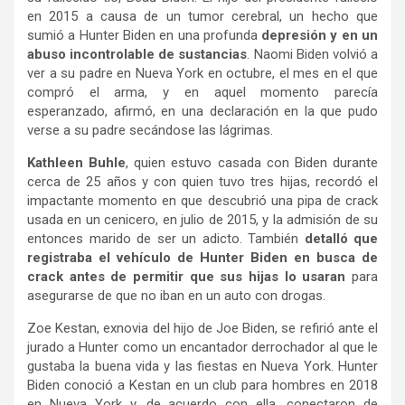
en 2015 a causa de un tumor cerebral, un hecho que
sumió a Hunter Biden en una profunda
depresión y en un
abuso incontrolable de sustancias
. Naomi Biden volvió a
ver a su padre en Nueva York en octubre, el mes en el que
compró el arma, y en aquel momento parecía
esperanzado, afirmó, en una declaración en la que pudo
verse a su padre secándose las lágrimas.
Kathleen Buhle
, quien estuvo casada con Biden durante
cerca de 25 años y con quien tuvo tres hijas, recordó el
impactante momento en que descubrió una pipa de crack
usada en un cenicero, en julio de 2015, y la admisión de su
entonces marido de ser un adicto. También
detalló que
registraba el vehículo de Hunter Biden en busca de
crack antes de permitir que sus hijas lo usaran
para
asegurarse de que no iban en un auto con drogas.
Zoe Kestan, exnovia del hijo de Joe Biden, se refirió ante el
jurado a Hunter como un encantador derrochador al que le
gustaba la buena vida y las fiestas en Nueva York. Hunter
Biden conoció a Kestan en un club para hombres en 2018
en Nueva York y, de acuerdo con ella, conectaron de