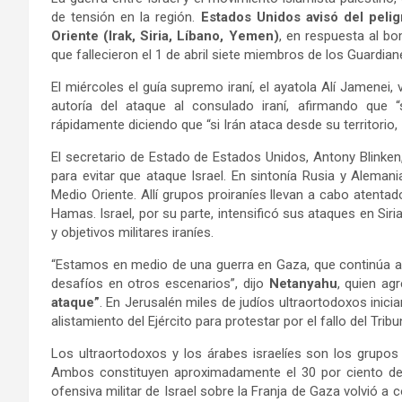
de tensión en la región.
Estados Unidos avisó del peli
Oriente (Irak, Siria, Líbano, Yemen)
, en respuesta al b
que fallecieron el 1 de abril siete miembros de los Guardian
El miércoles el guía supremo iraní, el ayatola Alí Jamenei
autoría del ataque al consulado iraní, afirmando que “se
rápidamente diciendo que “si Irán ataca desde su territorio, 
El secretario de Estado de Estados Unidos, Antony Blinken,
para evitar que ataque Israel. En sintonía Rusia y Aleman
Medio Oriente. Allí grupos proiraníes llevan a cabo atenta
Hamas. Israel, por su parte, intensificó sus ataques en Sir
y objetivos militares iraníes.
“Estamos en medio de una guerra en Gaza, que continúa a
desafíos en otros escenarios”, dijo
Netanyahu
, quien ag
ataque”
. En Jerusalén miles de judíos ultraortodoxos inici
alistamiento del Ejército para protestar por el fallo del Tri
Los ultraortodoxos y los árabes israelíes son los grupos q
Ambos constituyen aproximadamente el 30 por ciento de t
ofensiva militar de Israel sobre la Franja de Gaza volvió a 