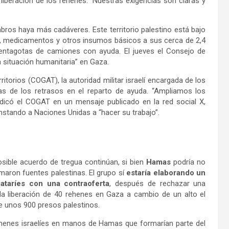
liberación de los rehenes. “Nuestras exigencias son claras y
ros haya más cadáveres. Este territorio palestino está bajo
le, medicamentos y otros insumos básicos a sus cerca de 2,4
uentagotas de camiones con ayuda. El jueves el Consejo de
a situación humanitaria” en Gaza.
itorios (COGAT), la autoridad militar israelí encargada de los
das de los retrasos en el reparto de ayuda. “Ampliamos los
dicó el COGAT en un mensaje publicado en la red social X,
instando a Naciones Unidas a “hacer su trabajo”.
osible acuerdo de tregua continúan, si bien
Hamas
podría no
maron fuentes palestinas. El grupo sí
estaría elaborando un
taríes con una contraoferta
, después de rechazar una
la liberación de 40 rehenes en Gaza a cambio de un alto el
e unos 900 presos palestinos.
ehenes israelíes en manos de Hamas que formarían parte del