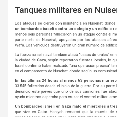
Tanques militares en Nuise
Los ataques se dieron con insistencia en Nuseirat, donde
un bombardeo israelí contra un colegio y un edificio re
menos seis personas fallecieron en un ataque contra el merc
parte norte de Nuseirat, apoyados por los ataques aéreo
Wafa. Los vehículos destruyeron un gran número de edificio
La fuerza israelí naval también atacó “casas de civiles” en
la ciudad de Gaza, según reportaron fuentes locales, lo q
Israel confirmó haber realizado “una operación precisa” terr
en el campamento de Nuseirat, donde según un comunicado 
En las últimas 24 horas al menos 63 personas murier
33.545 fallecidos desde el inicio de la guerra. Por su parte 
denunció este jueves que uno de sus camiones fue atac
ayuda mientras esperaba para cruzar el control militar isra
Un bombardeo israelí en Gaza mató el miércoles a tres
que vive en Qatar. Haniyeh remarcó que la muerte de su