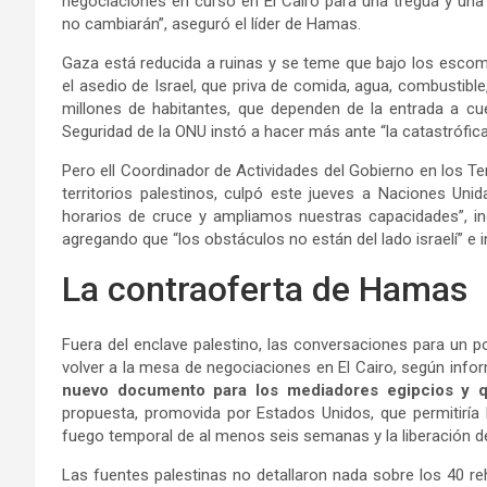
negociaciones en curso en El Cairo para una tregua y una 
no cambiarán”, aseguró el líder de Hamas.
Gaza está reducida a ruinas y se teme que bajo los escomb
el asedio de Israel, que priva de comida, agua, combustib
millones de habitantes, que dependen de la entrada a c
Seguridad de la ONU instó a hacer más ante “la catastrófic
Pero ell Coordinador de Actividades del Gobierno en los Terr
territorios palestinos, culpó este jueves a Naciones Uni
horarios de cruce y ampliamos nuestras capacidades”, in
agregando que “los obstáculos no están del lado israelí” e 
La contraoferta de Hamas
Fuera del enclave palestino, las conversaciones para un p
volver a la mesa de negociaciones en El Cairo, según infor
nuevo documento para los mediadores egipcios y qa
propuesta, promovida por Estados Unidos, que permitiría 
fuego temporal de al menos seis semanas y la liberación d
Las fuentes palestinas no detallaron nada sobre los 40 r