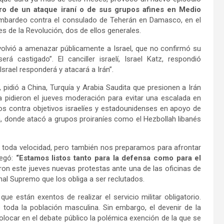
gro de un ataque iraní o de sus grupos afines en Medio
ombardeo contra el consulado de Teherán en Damasco, en el
es de la Revolución, dos de ellos generales.
, volvió a amenazar públicamente a Israel, que no confirmó su
rá castigado”. El canciller israelí, Israel Katz, respondió
Israel responderá y atacará a Irán”.
 pidió a China, Turquía y Arabia Saudita que presionen a Irán
ia pidieron el jueves moderación para evitar una escalada en
dos contra objetivos israelíes y estadounidenses en apoyo de
ia, donde atacó a grupos proiraníes como el Hezbollah libanés
 toda velocidad, pero también nos preparamos para afrontar
regó:
“Estamos listos tanto para la defensa como para el
aron este jueves nuevas protestas ante una de las oficinas de
bunal Supremo que los obliga a ser reclutados.
ue están exentos de realizar el servicio militar obligatorio.
oda la población masculina. Sin embargo, el devenir de la
colocar en el debate público la polémica exención de la que se