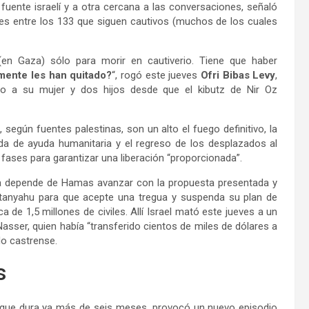
uente israelí y a otra cercana a las conversaciones, señaló
nes entre los 133 que siguen cautivos (muchos de los cuales
(en Gaza) sólo para morir en cautiverio. Tiene que haber
lmente les han quitado?
“, rogó este jueves
Ofri Bibas Levy
,
to a su mujer y dos hijos desde que el kibutz de Nir Oz
ún fuentes palestinas, son un alto el fuego definitivo, la
rada de ayuda humanitaria y el regreso de los desplazados al
fases para garantizar una liberación “proporcionada”.
ora depende de Hamas avanzar con la propuesta presentada y
Netanyahu para que acepte una tregua y suspenda su plan de
 de 1,5 millones de civiles. Allí Israel mató este jueves a un
ser, quien había “transferido cientos de miles de dólares a
o castrense.
s
o, que dura ya más de seis meses, provocó un nuevo episodio