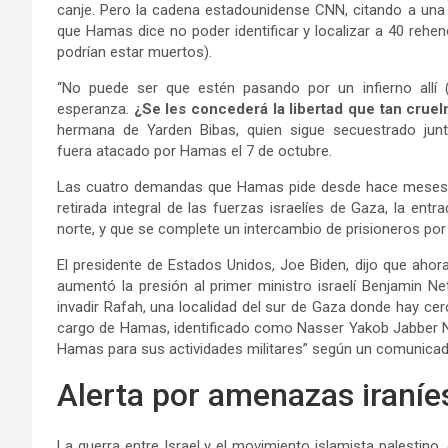
canje. Pero la cadena estadounidense CNN, citando a una f
que Hamas dice no poder identificar y localizar a 40 rehe
podrían estar muertos).
“No puede ser que estén pasando por un infierno allí 
esperanza.
¿Se les concederá la libertad que tan crue
hermana de Yarden Bibas, quien sigue secuestrado jun
fuera atacado por Hamas el 7 de octubre.
Las cuatro demandas que Hamas pide desde hace meses, seg
retirada integral de las fuerzas israelíes de Gaza, la ent
norte, y que se complete un intercambio de prisioneros por 
El presidente de Estados Unidos, Joe Biden, dijo que ah
aumentó la presión al primer ministro israelí Benjamin 
invadir Rafah, una localidad del sur de Gaza donde hay cerca
cargo de Hamas, identificado como Nasser Yakob Jabber Nas
Hamas para sus actividades militares” según un comunicad
Alerta por amenazas iraníe
La guerra entre Israel y el movimiento islamista palestin