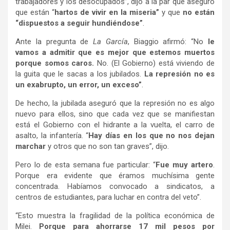
trabajadores y los desocupados”, dijo a la par que aseguró
que están “
hartos de vivir en la miseria”
y que
no están
“dispuestos a seguir hundiéndose”
.
Ante la pregunta de
La García
, Biaggio afirmó: “No
le
vamos a admitir que es mejor que estemos muertos
porque somos caros.
No. (El Gobierno) está viviendo de
la guita que le sacas a los jubilados.
La represión no es
un exabrupto, un error, un exceso”
.
De hecho, la jubilada aseguró que la represión no es algo
nuevo para ellos, sino que cada vez que se manifiestan
está el Gobierno con el hidrante a la vuelta, el carro de
asalto, la infantería. “
Hay días en los que no nos dejan
marchar
y otros que no son tan graves”, dijo.
Pero lo de esta semana fue particular: “
Fue muy artero
.
Porque era evidente que éramos muchísima gente
concentrada. Habíamos convocado a sindicatos, a
centros de estudiantes, para luchar en contra del veto”.
“Esto muestra la fragilidad de la política económica de
Milei.
Porque para ahorrarse 17 mil pesos por