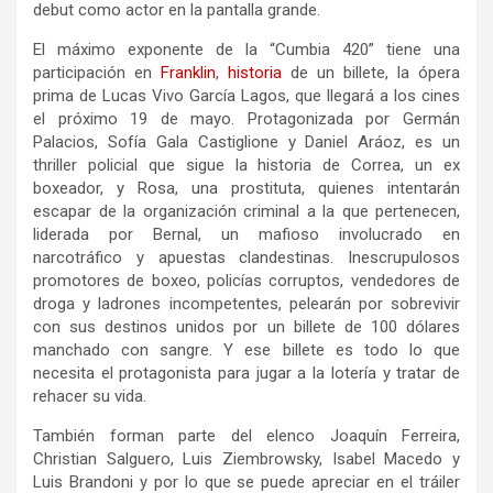
debut como actor en la pantalla grande.
El máximo exponente de la “Cumbia 420” tiene una
participación en
Franklin
,
historia
de un billete, la ópera
prima de Lucas Vivo García Lagos, que llegará a los cines
el próximo 19 de mayo. Protagonizada por Germán
Palacios, Sofía Gala Castiglione y Daniel Aráoz, es un
thriller policial que sigue la historia de Correa, un ex
boxeador, y Rosa, una prostituta, quienes intentarán
escapar de la organización criminal a la que pertenecen,
liderada por Bernal, un mafioso involucrado en
narcotráfico y apuestas clandestinas. Inescrupulosos
promotores de boxeo, policías corruptos, vendedores de
droga y ladrones incompetentes, pelearán por sobrevivir
con sus destinos unidos por un billete de 100 dólares
manchado con sangre. Y ese billete es todo lo que
necesita el protagonista para jugar a la lotería y tratar de
rehacer su vida.
También forman parte del elenco Joaquín Ferreira,
Christian Salguero, Luis Ziembrowsky, Isabel Macedo y
Luis Brandoni y por lo que se puede apreciar en el tráiler