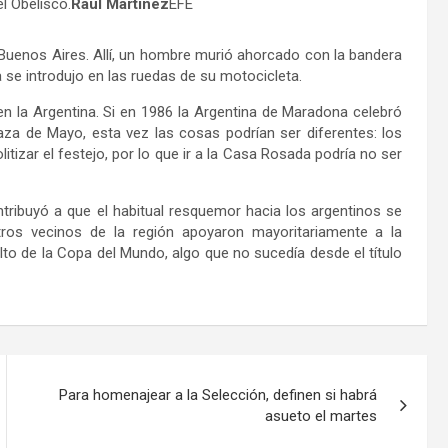
l Obelisco.
Raúl Martínez
EFE
e Buenos Aires. Allí, un hombre murió ahorcado con la bandera
a se introdujo en las ruedas de su motocicleta.
n la Argentina. Si en 1986 la Argentina de Maradona celebró
za de Mayo, esta vez las cosas podrían ser diferentes: los
tizar el festejo, por lo que ir a la Casa Rosada podría no ser
ontribuyó a que el habitual resquemor hacia los argentinos se
 otros vecinos de la región apoyaron mayoritariamente a la
lto de la Copa del Mundo, algo que no sucedía desde el título
Para homenajear a la Selección, definen si habrá
asueto el martes