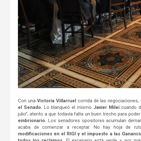
Con una
Victoria Villarruel
corrida de las negociaciones,
el Senado.
Lo blanqueó el mismo
Javier Milei
cuando d
julio”, atento a que todavía falta un buen trecho para poder 
embrionario.
Los senadores opositores acumulan deman
acaba de comenzar a receptar. No hay hoja de ru
modificaciones en el RIGI y el impuesto a las Ganancia
todos los reclamos.
El escenario está verde y, por má