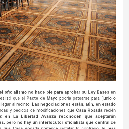
el oficialismo no hace pie para aprobar su Ley Bases en
eslizó que el
Pacto de Mayo
podría patearse para “junio o
llegar al recinto.
Las negociaciones están, aún, en estado
das y pedidos de modificaciones que
Casa Rosada
recién
ta:
en La Libertad Avanza reconocen que aceptarán
s, pero no hay un interlocutor oficialista que centralice
s que Casa Rosada pretende instalar lo contrario,
lo más