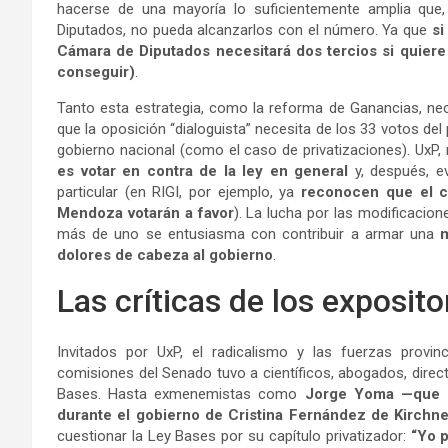
hacerse de una mayoría lo suficientemente amplia que, s
Diputados, no pueda alcanzarlos con el número. Ya que
si
Cámara de Diputados necesitará dos tercios si quiere 
conseguir)
.
Tanto esta estrategia, como la reforma de Ganancias, n
que la oposición “dialoguista” necesita de los 33 votos del
gobierno nacional (como el caso de privatizaciones). UxP,
es votar en contra de la ley en general
y, después, ev
particular (en RIGI, por ejemplo, ya
reconocen que el c
Mendoza votarán a favor
). La lucha por las modificacion
más de uno se entusiasma con contribuir a armar una
m
dolores de cabeza al gobierno
.
Las críticas de los exposito
Invitados por UxP, el radicalismo y las fuerzas provin
comisiones del Senado tuvo a científicos, abogados, direc
Bases. Hasta exmenemistas como
Jorge Yoma —que en
durante el gobierno de Cristina Fernández de Kirchn
cuestionar la Ley Bases por su capítulo privatizador:
“Yo p