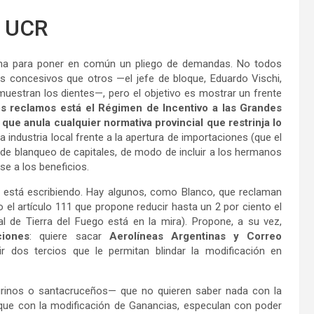
a UCR
ana para poner en común un pliego de demandas. No todos
 concesivos que otros —el jefe de bloque, Eduardo Vischi,
estran los dientes—, pero el objetivo es mostrar un frente
os reclamos está el Régimen de Incentivo a las Grandes
 que anula cualquier normativa provincial que restrinja lo
 industria local frente a la apertura de importaciones (que el
 de blanqueo de capitales, de modo de incluir a los hermanos
se a los beneficios.
 se está escribiendo. Hay algunos, como Blanco, que reclaman
 el artículo 111 que propone reducir hasta un 2 por ciento el
al de Tierra del Fuego está en la mira). Propone, a su vez,
ciones
: quiere sacar
Aerolíneas Argentinas y Correo
r dos tercios que le permitan blindar la modificación en
rinos o santacruceños— que no quieren saber nada con la
al que con la modificación de Ganancias, especulan con poder