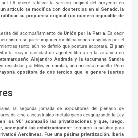
i LLA quiere ratificar la versión original del proyecto en
 un artículo se modifica con dos tercios en el Senado, la
ratificar su propuesta original (un número imposible de
ecesita del acompañamiento de
Unión por la Patria
. Es decir
 peronismo si quiere imponer modificaciones resistidas por el
 mientras tanto, aún no definió qué postura adoptará.
El plan
itar la mayor cantidad de agentes libres en la votación en
atamarqueño Alejandro Andrada y la tucumana Sandra
es resistidas por Milei, en cambio, aún no está resuelta. Pero
ayoría opositora de dos tercios que le genere fuertes
res
ciales, la segunda jornada de expositores del plenario de
tores de cine e industriales metalúrgicos desguazando la Ley
 los 90′ acompañó las privatizaciones y que, luego,
er, acompañó las estatizaciones—
tomaron la palabra para
rivaticé Aerolíneas. Fue una pésima privatización. Iberia