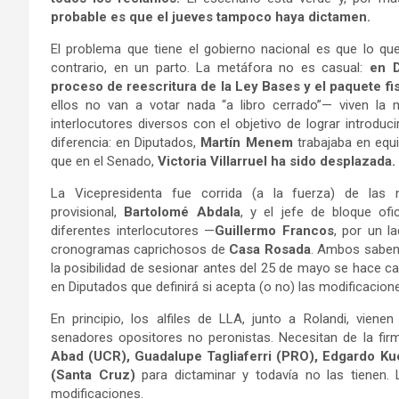
probable es que el jueves tampoco haya dictamen.
El problema que tiene el gobierno nacional es que lo que
contrario, en un parto. La metáfora no es casual:
en D
proceso de reescritura de la Ley Bases y el paquete fis
ellos no van a votar nada “a libro cerrado”— viven la 
interlocutores diversos con el objetivo de lograr introdu
diferencia: en Diputados,
Martín Menem
trabajaba en equ
que en el Senado,
Victoria Villarruel ha sido desplazada.
La Vicepresidenta fue corrida (a la fuerza) de las 
provisional,
Bartolomé Abdala
, y el jefe de bloque ofic
diferentes interlocutores —
Guillermo Francos
, por un l
cronogramas caprichosos de
Casa Rosada
. Ambos saben 
la posibilidad de sesionar antes del 25 de mayo se hace c
en Diputados que definirá si acepta (o no) las modificacione
En principio, los alfiles de LLA, junto a Rolandi, vien
senadores opositores no peronistas. Necesitan de la fi
Abad (UCR), Guadalupe Tagliaferri (PRO), Edgardo Ku
(Santa Cruz)
para dictaminar y todavía no las tienen.
modificaciones.