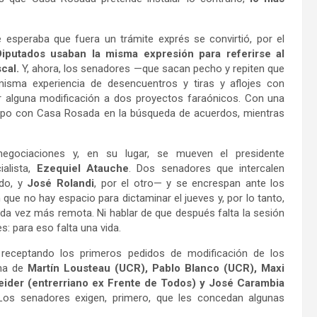
 esperaba que fuera un trámite exprés se convirtió, por el
iputados usaban la misma expresión para referirse al
cal.
Y, ahora, los senadores —que sacan pecho y repiten que
misma experiencia de desencuentros y tiras y aflojes con
cir alguna modificación a dos proyectos faraónicos. Con una
ipo con Casa Rosada en la búsqueda de acuerdos, mientras
negociaciones y, en su lugar, se mueven el presidente
ialista,
Ezequiel Atauche
. Dos senadores que intercalen
ado, y
José Rolandi
, por el otro— y se encrespan ante los
que no hay espacio para dictaminar el jueves y, por lo tanto,
ada vez más remota. Ni hablar de que después falta la sesión
s: para eso falta una vida.
en receptando los primeros pedidos de modificación de los
rma de
Martín Lousteau (UCR), Pablo Blanco (UCR), Maxi
eider (entrerriano ex Frente de Todos) y José Carambia
 Los senadores exigen, primero, que les concedan algunas