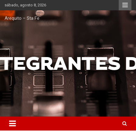
Saltar
sábado, agosto 8, 2026
al
contenido
Arequito – Sta Fe