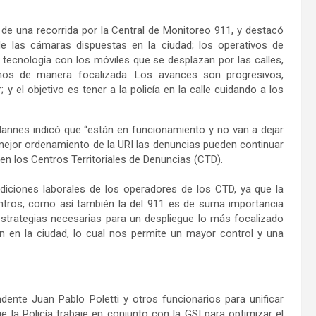
 de una recorrida por la Central de Monitoreo 911, y destacó
 de las cámaras dispuestas en la ciudad; los operativos de
a tecnología con los móviles que se desplazan por las calles,
os de manera focalizada. Los avances son progresivos,
el objetivo es tener a la policía en la calle cuidando a los
dannes indicó que “están en funcionamiento y no van a dejar
n mejor ordenamiento de la URI las denuncias pueden continuar
en los Centros Territoriales de Denuncias (CTD).
iciones laborales de los operadores de los CTD, ya que la
Centros, como así también la del 911 es de suma importancia
estrategias necesarias para un despliegue lo más focalizado
ón en la ciudad, lo cual nos permite un mayor control y una
ente Juan Pablo Poletti y otros funcionarios para unificar
e la Policía trabaje en conjunto con la GSI para optimizar el