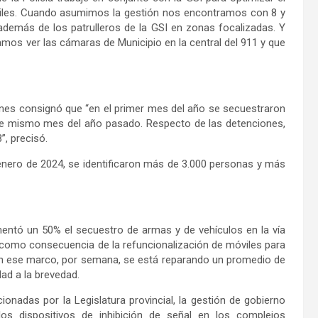
óviles. Cuando asumimos la gestión nos encontramos con 8 y
emás de los patrulleros de la GSI en zonas focalizadas. Y
os ver las cámaras de Municipio en la central del 911 y que
nnes consignó que “en el primer mes del año se secuestraron
e mismo mes del año pasado. Respecto de las detenciones,
, precisó.
enero de 2024, se identificaron más de 3.000 personas y más
mentó un 50% el secuestro de armas y de vehículos en la vía
 como consecuencia de la refuncionalización de móviles para
. En ese marco, por semana, se está reparando un promedio de
dad a la brevedad.
ionadas por la Legislatura provincial, la gestión de gobierno
os dispositivos de inhibición de señal en los complejos