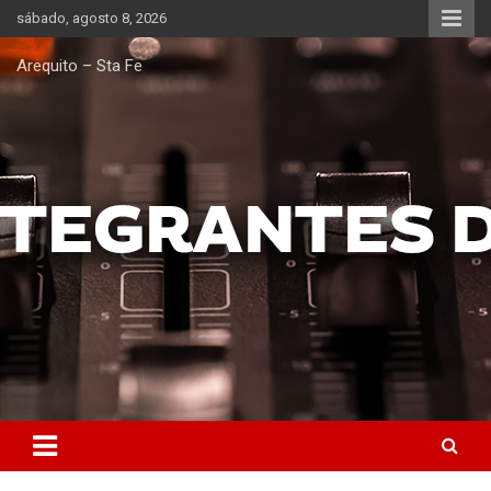
Saltar
sábado, agosto 8, 2026
al
contenido
Arequito – Sta Fe