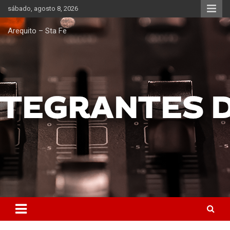
Saltar
sábado, agosto 8, 2026
al
contenido
Arequito – Sta Fe