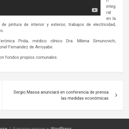
n
integ
ral
en la
e pintura de interior y exterior, trabajos de electricidad,
o.
ónica Prida, médico clínico Dra. Milena Simunovich,
briel Fernandez de Arroyabe.
 con fondos propios comunales.
Sergio Massa anunciará en conferencia de prensa
las medidas económicas
orse
Funciona gracias a:
WordPress