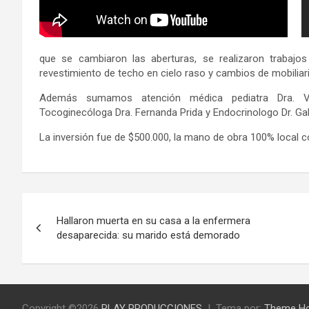
que se cambiaron las aberturas, se realizaron trabajos d
revestimiento de techo en cielo raso y cambios de mobiliari
Además sumamos atención médica pediatra Dra. Ver
Tocoginecóloga Dra. Fernanda Prida y Endocrinologo Dr. Ga
La inversión fue de $500.000, la mano de obra 100% local
Navegación
Hallaron muerta en su casa a la enfermera
de
desaparecida: su marido está demorado
entradas
Copyright ©2026
PLAY PRODUCCIONES
Tema por:
Theme H