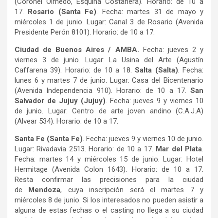
(Coronel Olmedo, Esquina Costanera). Horario: de 10 a
17.
Rosario (Santa Fe)
. Fecha: martes 31 de mayo y
miércoles 1 de junio. Lugar: Canal 3 de Rosario (Avenida
Presidente Perón 8101). Horario: de 10 a 17.
Ciudad de Buenos Aires / AMBA.
Fecha: jueves 2 y
viernes 3 de junio. Lugar: La Usina del Arte (Agustín
Caffarena 39). Horario: de 10 a 18.
Salta (Salta)
. Fecha:
lunes 6 y martes 7 de junio. Lugar: Casa del Bicentenario
(Avenida Independencia 910). Horario: de 10 a 17.
San
Salvador de Jujuy (Jujuy)
. Fecha: jueves 9 y viernes 10
de junio. Lugar: Centro de arte joven andino (C.A.J.A)
(Alvear 534). Horario: de 10 a 17.
Santa Fe (Santa Fe)
. Fecha: jueves 9 y viernes 10 de junio.
Lugar: Rivadavia 2513. Horario: de 10 a 17.
Mar del Plata
.
Fecha: martes 14 y miércoles 15 de junio. Lugar: Hotel
Hermitage (Avenida Colon 1643). Horario: de 10 a 17.
Resta confirmar las precisiones para la ciudad
de
Mendoza
, cuya inscripción será el martes 7 y
miércoles 8 de junio. Si los interesados no pueden asistir a
alguna de estas fechas o el casting no llega a su ciudad