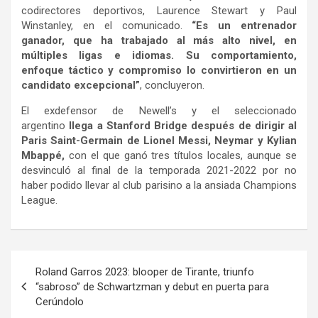
codirectores deportivos, Laurence Stewart y Paul
Winstanley, en el comunicado.
“Es un entrenador
ganador, que ha trabajado al más alto nivel, en
múltiples ligas e idiomas. Su comportamiento,
enfoque táctico y compromiso lo convirtieron en un
candidato excepcional”
, concluyeron.
El exdefensor de Newell’s y el seleccionado
argentino
llega a Stanford Bridge después de dirigir al
Paris Saint-Germain de Lionel Messi, Neymar y Kylian
Mbappé,
con el que ganó tres títulos locales, aunque se
desvinculó al final de la temporada 2021-2022 por no
haber podido llevar al club parisino a la ansiada Champions
League.
Navegación
Roland Garros 2023: blooper de Tirante, triunfo
de
“sabroso” de Schwartzman y debut en puerta para
Cerúndolo
entradas