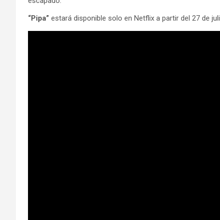
escapado.
“Pipa”
estará disponible solo en Netflix a partir del 27 de juli