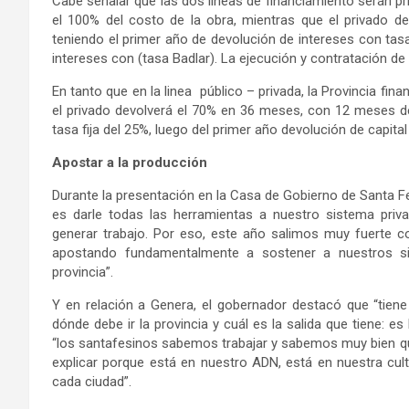
Cabe señalar que las dos líneas de financiamiento serán priv
el 100% del costo de la obra, mientras que el privado d
teniendo el primer año de devolución de intereses con tasa
intereses con (tasa Badlar). La ejecución y contratación de
En tanto que en la linea público – privada, la Provincia fina
el privado devolverá el 70% en 36 meses, con 12 meses de
tasa fija del 25%, luego del primer año devolución de capit
Apostar a la producción
Durante la presentación en la Casa de Gobierno de Santa F
es darle todas las herramientas a nuestro sistema priv
generar trabajo. Por eso, este año salimos muy fuerte con
apostando fundamentalmente a sostener a nuestros s
provincia”.
Y en relación a Genera, el gobernador destacó que “tien
dónde debe ir la provincia y cuál es la salida que tiene: 
“los santafesinos sabemos trabajar y sabemos muy bien qué
explicar porque está en nuestro ADN, está en nuestra cu
cada ciudad”.