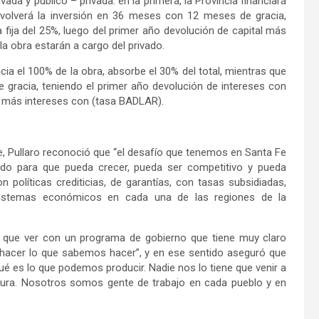
ada y público – privada: en la primera, la Provincia financiará
evolverá la inversión en 36 meses con 12 meses de gracia,
 fija del 25%, luego del primer año devolución de capital más
 la obra estarán a cargo del privado.
ncia el 100% de la obra, absorbe el 30% del total, mientras que
 gracia, teniendo el primer año devolución de intereses con
al más intereses con (tasa BADLAR).
e, Pullaro reconoció que “el desafío que tenemos en Santa Fe
ado para que pueda crecer, pueda ser competitivo y pueda
 políticas crediticias, de garantías, con tasas subsidiadas,
istemas económicos en cada una de las regiones de la
e que ver con un programa de gobierno que tiene muy claro
es hacer lo que sabemos hacer”, y en ese sentido aseguró que
 es lo que podemos producir. Nadie nos lo tiene que venir a
ltura. Nosotros somos gente de trabajo en cada pueblo y en