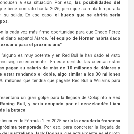
conducen a esa situación. Por eso,
las posibilidades del
ue tiene contrato hasta 2026, pero que su mala temporada
n su salida. En ese caso,
el hueco que se abriría sería
ipos.
on la cada vez más firme oportunidad para que Checo Pérez
 el diario español
Marca
,
“el equipo de Horner habría dado
mexicano para el próximo año”
 “alguno es muy potente y en Red Bull le han dado el visto
andising recientemente… En este sentido, las cuentas están
s pagan su salario de más de 10 millones de dólares y
 estar rondando el doble, algo similar a los 30 millones
0 millones que tendría que pagarle Red Bull a Williams para
resentaría un gran golpe para la llegada de Colapinto a Red
 Racing Bull, y sería ocupado por el neozelandés Liam
de la butaca.
ntinuar en la Fórmula 1 en 2025
sería la escudería francesa
 próxima temporada.
Por eso, para concretar la llegada de
o del australiano Jack Doohan
, que actualmente es el piloto