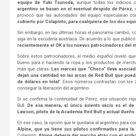
equipo de Yuki Tsunoda,
aunque todas los indicios 
argentino se basan en el eventual despido de Pérez,
q
provocó que las autoridades del equipo especularan co
cubierto por Colapinto, para cualquiera de los dos equ
Sin embargo, en las últimas horas el panorama cambió, c
siga en la escudería austríaca. De acuerdo a lo que publicó
recientemente el OK a los nuevos patrocinadores del 
Sobre estos patrocinadores, el medio español reveló que
bueno para ir haciendo la ropa y los productos de merch
más que claras.
Las marcas que “Checo” lleva asociada
dejan una cantidad en las arcas de Red Bull que puede
de dólares en total
“. Esos números contrastan con los 2
conseguir la liberación del argentino.
Si se confirma la continuidad de Pérez, esa situación rep
Bull.
De esa manera, el único asiento vacío es el de
Lawson, piloto de la Academia Red Bull y actual dueño 
En ese caso, la opción que le quedaría al argentino para co
Alpine, que ya tiene sus pilotos confirmados para la
Colapinto,
Alpine debería dar marcha atrás con el arrib