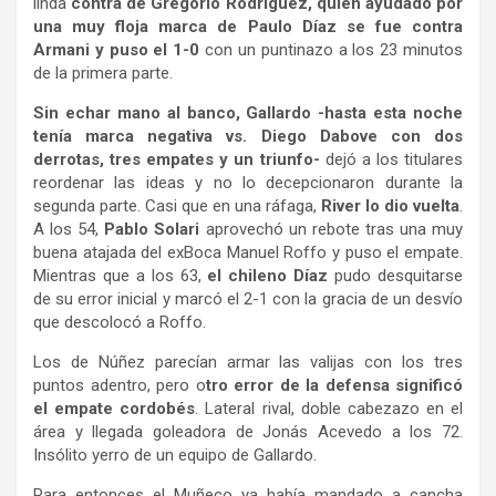
linda
contra de Gregorio Rodríguez, quien ayudado por
una muy floja marca de Paulo Díaz se fue contra
Armani y puso el 1-0
con un puntinazo a los 23 minutos
de la primera parte.
Sin echar mano al banco, Gallardo -hasta esta noche
tenía marca negativa vs. Diego Dabove con dos
derrotas, tres empates y un triunfo-
dejó a los titulares
reordenar las ideas y no lo decepcionaron durante la
segunda parte. Casi que en una ráfaga,
River lo dio vuelta
.
A los 54,
Pablo Solari
aprovechó un rebote tras una muy
buena atajada del exBoca Manuel Roffo y puso el empate.
Mientras que a los 63,
el chileno Díaz
pudo desquitarse
de su error inicial y marcó el 2-1 con la gracia de un desvío
que descolocó a Roffo.
Los de Núñez parecían armar las valijas con los tres
puntos adentro, pero o
tro error de la defensa significó
el empate cordobés
. Lateral rival, doble cabezazo en el
área y llegada goleadora de Jonás Acevedo a los 72.
Insólito yerro de un equipo de Gallardo.
Para entonces el Muñeco ya había mandado a cancha