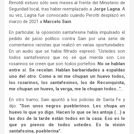
Rimoldi estuvo sólo seis meses al frente del Ministerio de
Seguridad local, tras haber reemplazado a
Jorge Lagna
. A
su vez, Lagna fue convocado cuando Perotti desplazó en
marzo de 2021 a
Marcelo Sain
.
En particular, la oposición santafesina había impulsado el
pedido de juicio político contra Sain por una serie de
comentarios racistas que realizó en varias oportunidades.
En un audio que se había filtrado expresó: “Ustedes son
todos santafesinos que no sé qué mierda son. Los
rosarinos se creen que son todos porteños.
No se hablan
entre sí. Se recelan. Hablan barbaridades a espaldas
uno del otro. Como a mí me chupan un huevo todos,
los rosarinos, los santafesinos, los de Reconquista,
me chupan un huevo, la verga, me la chupan todos…”
, .
En otro tramo, Sain apuntó a los policías de Santa Fe y
dijo:
“Son unos negros pueblerinos. Les chupa un
huevo lo que yo digo. Hacen lo que se les antoja (…) a
las dos de la tarde están todos en la casa. Eso es lo
que yo pienso de todos ustedes. Es la visión
santafesina, pueblerina”.