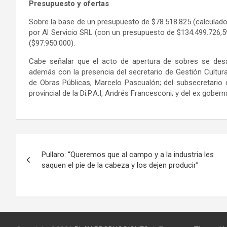
Presupuesto y ofertas
Sobre la base de un presupuesto de $78.518.825 (calculado
por Al Servicio SRL (con un presupuesto de $134.499.726,5
($97.950.000).
Cabe señalar que el acto de apertura de sobres se desa
además con la presencia del secretario de Gestión Cultural
de Obras Públicas, Marcelo Pascualón; del subsecretario d
provincial de la Di.P.A.I, Andrés Francesconi; y del ex gober
Navegación
Pullaro: “Queremos que al campo y a la industria les
de
saquen el pie de la cabeza y los dejen producir”
entradas